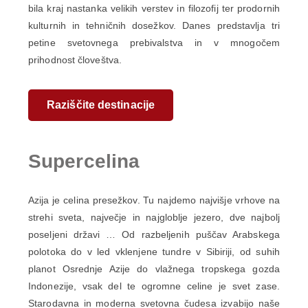
bila kraj nastanka velikih verstev in filozofij ter prodornih
kulturnih in tehničnih dosežkov. Danes predstavlja tri
petine svetovnega prebivalstva in v mnogočem
prihodnost človeštva.
Raziščite destinacije
Supercelina
Azija je celina presežkov. Tu najdemo najvišje vrhove na
strehi sveta, največje in najgloblje jezero, dve najbolj
poseljeni državi … Od razbeljenih puščav Arabskega
polotoka do v led vklenjene tundre v Sibiriji, od suhih
planot Osrednje Azije do vlažnega tropskega gozda
Indonezije, vsak del te ogromne celine je svet zase.
Starodavna in moderna svetovna čudesa izvabijo naše