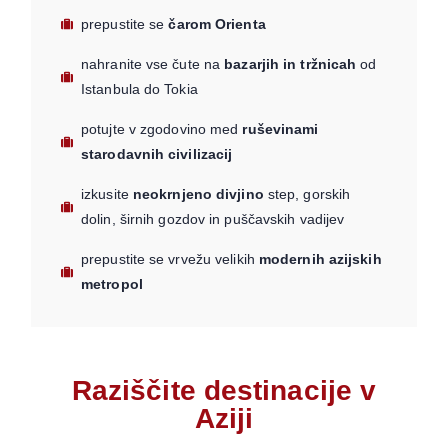
prepustite se
čarom Orienta
nahranite vse čute na
bazarjih in tržnicah
od
Istanbula do Tokia
potujte v zgodovino med
ruševinami
starodavnih civilizacij
izkusite
neokrnjeno divjino
step, gorskih
dolin, širnih gozdov in puščavskih vadijev
prepustite se vrvežu velikih
modernih azijskih
metropol
Raziščite destinacije v
Aziji