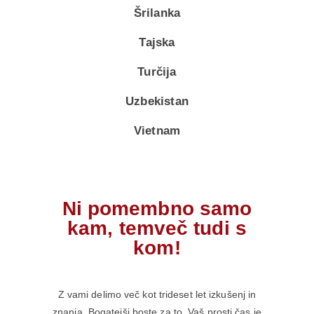
Šrilanka
Tajska
Turčija
Uzbekistan
Vietnam
Ni pomembno samo
kam, temveč tudi s
kom!
Z vami delimo več kot trideset let izkušenj in
znanja. Bogatejši boste za to. Vaš prosti čas je