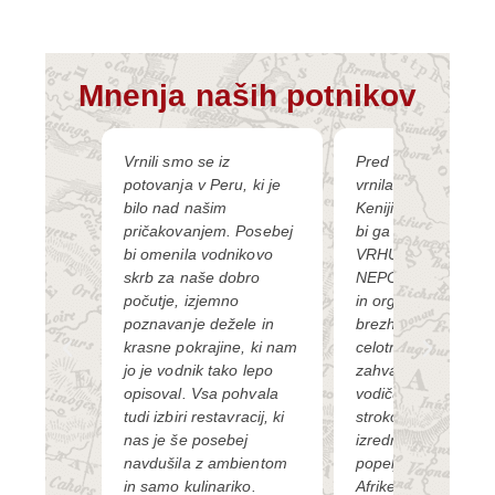
Mnenja naših potnikov
ledu
Vrnili smo se iz
Pred kratkim sem s
ju, ki ga
potovanja v Peru, ki je
vrnila iz potovanja 
 vaša
bilo nad našim
Keniji in Tanzaniji. S
a bi
pričakovanjem. Posebej
bi ga v dve besedi
no
bi omenila vodnikovo
VRHUNSKO in
elotnega
skrb za naše dobro
NEPOZABNO. Pro
udobno in
počutje, izjemno
in organizacija
predvsem
poznavanje dežele in
brezhibna. V imenu
stvo.
krasne pokrajine, ki nam
celotne skupine se
an je
jo je vodnik tako lepo
zahvaljujem izjem
 agencija.
opisoval. Vsa pohvala
vodiču, ki nas je z 
tudi izbiri restavracij, ki
strokovnim znanjem
nas je še posebej
izrednim čutom do l
navdušila z ambientom
popeljal v drugačen
in samo kulinariko.
Afrike.