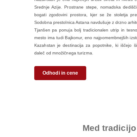
Srednje Azije. Prostrane stepe, nomadska dediščin
bogati zgodovini prostora, kjer se že stoletja prep
Sodobna prestolnica Astana navdušuje z drzno arhite
Tjanšen pa ponuja bolj tradicionalen utrip in te
mesto ima tudi Bajkonur, eno najpomembnejših izstre
Kazahstan je destinacija za popotnike, ki iščejo ši
daleč od množičnega turizma.
Odhodi in cene
Med tradicij