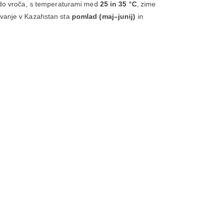
la do vroča, s temperaturami med
25 in 35 °C
, zime
ovanje v Kazahstan sta
pomlad (maj–junij)
in