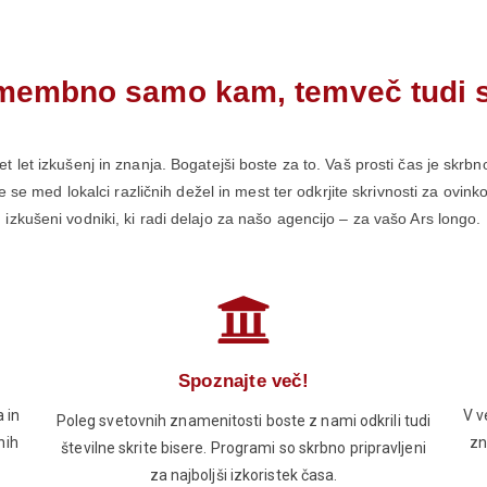
membno samo kam, temveč tudi 
t let izkušenj in znanja. Bogatejši boste za to. Vaš prosti čas je skrb
 se med lokalci različnih dežel in mest ter odkrjite skrivnosti za ovin
izkušeni vodniki, ki radi delajo za našo agencijo – za vašo Ars longo.
Spoznajte več!
 in
V v
Poleg svetovnih znamenitosti boste z nami odkrili tudi
nih
zn
številne skrite bisere. Programi so skrbno pripravljeni
za najboljši izkoristek časa.