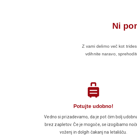
Ni po
Z vami delimo več kot tridese
vdihnite naravo, sprehodite
Potujte udobno!
Vedno si prizadevamo, da je pot čim bolj udobna
brez zapletov. Če je mogoče, se izogibamo noč
voženj in dolgih čakanj na letališču.