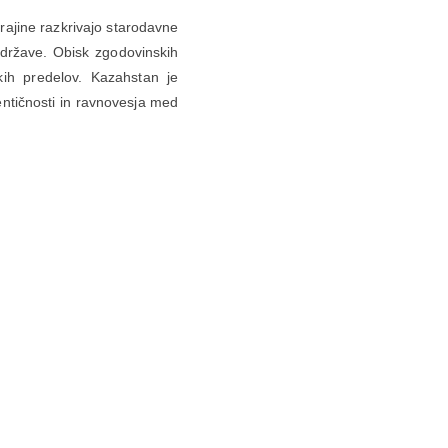
krajine razkrivajo starodavne
 države. Obisk zgodovinskih
kih predelov. Kazahstan je
entičnosti in ravnovesja med