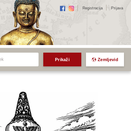
Registracija
Prijava
k
ek
Prikaži
Zemljevid