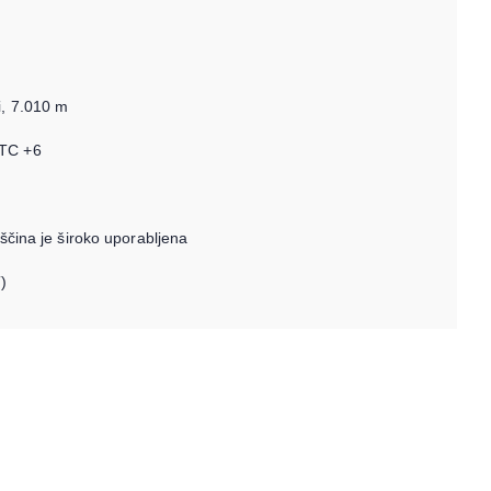
i, 7.010 m
UTC +6
uščina je široko uporabljena
)