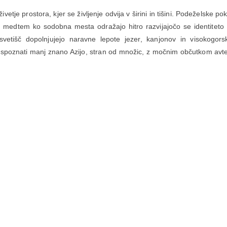
etje prostora, kjer se življenje odvija v širini in tišini. Podeželske po
, medtem ko sodobna mesta odražajo hitro razvijajočo se identiteto
 svetišč dopolnjujejo naravne lepote jezer, kanjonov in visokogors
lijo spoznati manj znano Azijo, stran od množic, z močnim občutkom avt