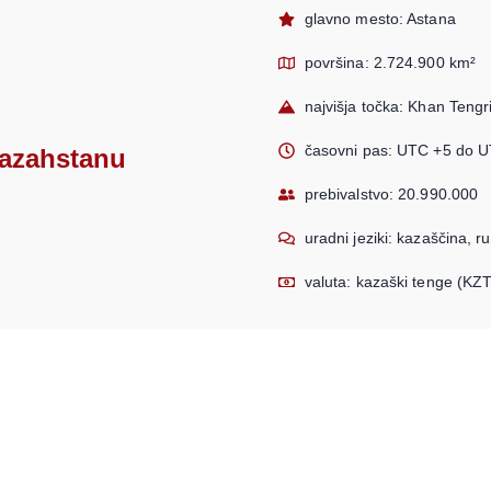
glavno mesto: Astana
površina: 2.724.900 km²
najvišja točka: Khan Tengr
časovni pas: UTC +5 do 
Kazahstanu
prebivalstvo: 20.990.000
uradni jeziki: kazaščina, r
valuta: kazaški tenge (KZT