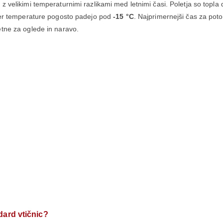
e
z velikimi temperaturnimi razlikami med letnimi časi. Poletja so top
jer temperature pogosto padejo pod
-15 °C
. Najprimernejši čas za pot
etne za oglede in naravo.
dard vtičnic?