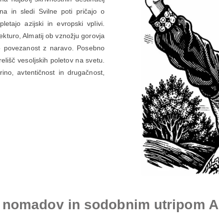
a in sledi Svilne poti pričajo o
letajo azijski in evropski vplivi.
kturo, Almatij ob vznožju gorovja
sno povezanost z naravo. Posebno
lišč vesoljskih poletov na svetu.
rino, avtentičnost in drugačnost,
o nomadov in sodobnim utripom A