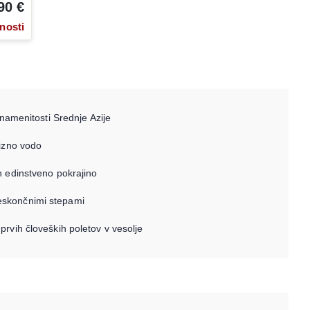
90 €
nosti
znamenitosti Srednje Azije
izno vodo
n edinstveno pokrajino
skončnimi stepami
 prvih človeških poletov v vesolje