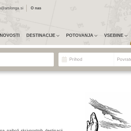
o@arslonga.si
O nas
NOVOSTI
DESTINACIJE
POTOVANJA
VSEBINE
MLJEVID DESTINACIJ
UGODNA POTOVANJA
NASVETI ZA PRIJAVO
nja
Izberite Odhod/Povrate
ROPA
TIPI POTOVANJ
POTOPISNA PREDAVANJA
Prihod
Povrat
ŽNA AMERIKA
RAZSTAVE
NOVICE
EDNJA AMERIKA IN KARIBI
POTOVANJA U3
MORDA NISTE VEDELI …
VERNA AMERIKA
INDIVIDUALNA POTOVANJA
IJA
ŠOLSKE EKSKURZIJE
RIKA
POTOVANJA ZA SKUPINE
STRALIJA IN OCEANIJA
KONGRESI
a najbolj skrivnostnih destinacij