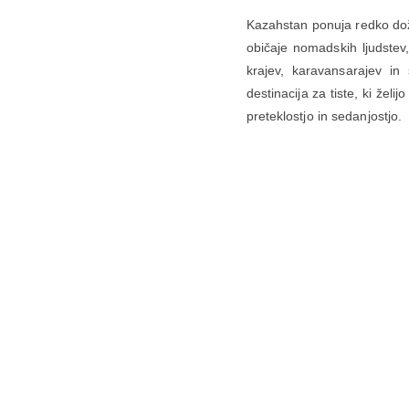
Kazahstan ponuja redko doživ
običaje nomadskih ljudstev
krajev, karavansarajev in
destinacija za tiste, ki že
preteklostjo in sedanjostjo.