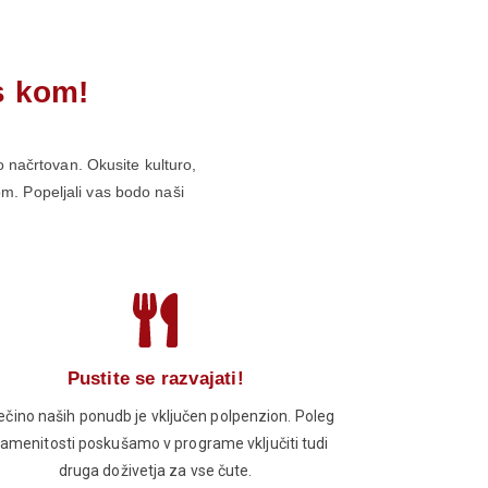
s kom!
no načrtovan. Okusite kulturo,
kom. Popeljali vas bodo naši
Pustite se razvajati!
ečino naših ponudb je vključen polpenzion. Poleg
amenitosti poskušamo v programe vključiti tudi
druga doživetja za vse čute.