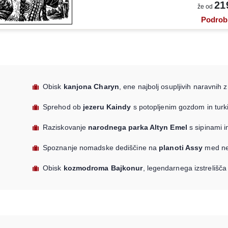
21
že od
Podrob
Obisk
kanjona Charyn
, ene najbolj osupljivih naravnih 
Sprehod ob
jezeru Kaindy
s potopljenim gozdom in turk
Raziskovanje
narodnega parka Altyn Emel
s sipinami i
Spoznanje nomadske dediščine na
planoti Assy
med ne
Obisk
kozmodroma Bajkonur
, legendarnega izstrelišča