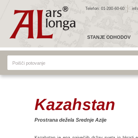
Telefon:
01-200-60-60
inf
STANJE ODHODOV
ZE
Lokacija
Vsa potova
EV
JU
SR
VSA POTOVANJA
SE
AZ
Kazahstan
AF
AV
Prostrana dežela Srednje Azije
Kazahstan je ena največjih držav sveta in hkrati en