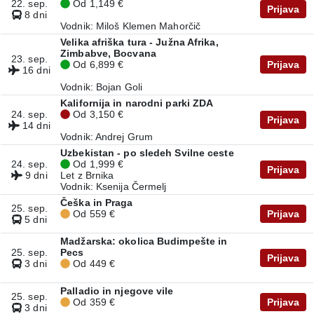
22. sep.
Od 1,149 €
Prijava
8 dni
Vodnik: Miloš Klemen Mahorčič
Velika afriška tura - Južna Afrika,
Zimbabve, Bocvana
23. sep.
Od 6,899 €
Prijava
16 dni
Vodnik: Bojan Goli
Kalifornija in narodni parki ZDA
24. sep.
Od 3,150 €
Prijava
14 dni
Vodnik: Andrej Grum
Uzbekistan - po sledeh Svilne ceste
24. sep.
Od 1,999 €
Prijava
9 dni
Let z Brnika
Vodnik: Ksenija Čermelj
Češka in Praga
25. sep.
Od 559 €
Prijava
5 dni
Madžarska: okolica Budimpešte in
25. sep.
Pecs
Prijava
3 dni
Od 449 €
Palladio in njegove vile
25. sep.
Od 359 €
Prijava
3 dni