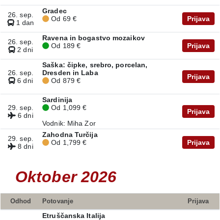
Gradec
26. sep.
Od 69 €
Prijava
1 dan
Ravena in bogastvo mozaikov
26. sep.
Od 189 €
Prijava
2 dni
Saška: čipke, srebro, porcelan,
26. sep.
Dresden in Laba
Prijava
6 dni
Od 879 €
Sardinija
29. sep.
Od 1,099 €
Prijava
6 dni
Vodnik: Miha Zor
Zahodna Turčija
29. sep.
Od 1,799 €
Prijava
8 dni
Oktober 2026
Odhod
Potovanje
Prijava
Etruščanska Italija