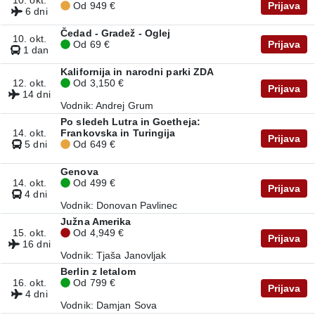
10. okt.
Od 949 €
Prijava
6 dni
Čedad - Gradež - Oglej
10. okt.
Od 69 €
Prijava
1 dan
Kalifornija in narodni parki ZDA
12. okt.
Od 3,150 €
Prijava
14 dni
Vodnik: Andrej Grum
Po sledeh Lutra in Goetheja:
14. okt.
Frankovska in Turingija
Prijava
5 dni
Od 649 €
Genova
14. okt.
Od 499 €
Prijava
4 dni
Vodnik: Donovan Pavlinec
Južna Amerika
15. okt.
Od 4,949 €
Prijava
16 dni
Vodnik: Tjaša Janovljak
Berlin z letalom
16. okt.
Od 799 €
Prijava
4 dni
Vodnik: Damjan Sova