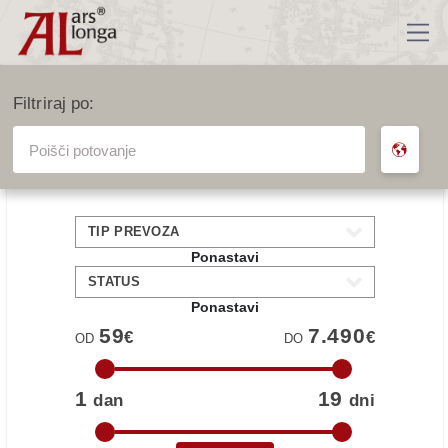
Filtriraj po:
VSA POTOVANJA
TIP PREVOZA
Ponastavi
STATUS
Ponastavi
59
7.490
€
€
OD
DO
1
19
dan
dni