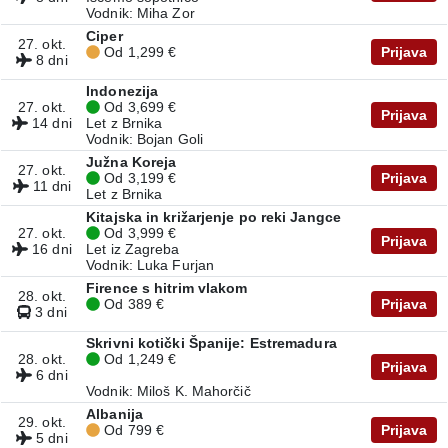
Vodnik: Miha Zor
Ciper
27. okt.
Od 1,299 €
Prijava
8 dni
Indonezija
27. okt.
Od 3,699 €
Prijava
14 dni
Let z Brnika
Vodnik: Bojan Goli
Južna Koreja
27. okt.
Od 3,199 €
Prijava
11 dni
Let z Brnika
Kitajska in križarjenje po reki Jangce
27. okt.
Od 3,999 €
Prijava
16 dni
Let iz Zagreba
Vodnik: Luka Furjan
Firence s hitrim vlakom
28. okt.
Od 389 €
Prijava
3 dni
Skrivni kotički Španije: Estremadura
28. okt.
Od 1,249 €
Prijava
6 dni
Vodnik: Miloš K. Mahorčič
Albanija
29. okt.
Od 799 €
Prijava
5 dni