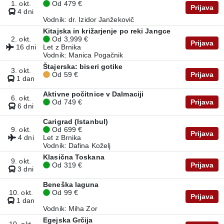
1. okt.
Od 479 €
Prijava
4 dni
Vodnik: dr. Izidor Janžekovič
Kitajska in križarjenje po reki Jangce
2. okt.
Od 3,999 €
Prijava
16 dni
Let z Brnika
Vodnik: Manica Pogačnik
Štajerska: biseri gotike
3. okt.
Od 59 €
Prijava
1 dan
Aktivne počitnice v Dalmaciji
6. okt.
Od 749 €
Prijava
6 dni
Carigrad (Istanbul)
9. okt.
Od 699 €
Prijava
4 dni
Let z Brnika
Vodnik: Dafina Koželj
Klasična Toskana
9. okt.
Od 319 €
Prijava
3 dni
Beneška laguna
10. okt.
Od 99 €
Prijava
1 dan
Vodnik: Miha Zor
Egejska Grčija