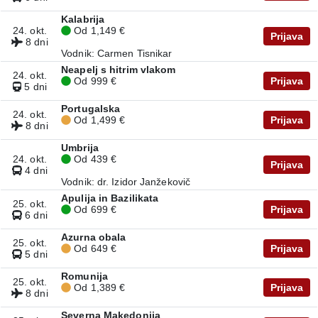
Kalabrija
24. okt.
Od 1,149 €
Prijava
8 dni
Vodnik: Carmen Tisnikar
Neapelj s hitrim vlakom
24. okt.
Od 999 €
Prijava
5 dni
Portugalska
24. okt.
Od 1,499 €
Prijava
8 dni
Umbrija
24. okt.
Od 439 €
Prijava
4 dni
Vodnik: dr. Izidor Janžekovič
Apulija in Bazilikata
25. okt.
Od 699 €
Prijava
6 dni
Azurna obala
25. okt.
Od 649 €
Prijava
5 dni
Romunija
25. okt.
Od 1,389 €
Prijava
8 dni
Severna Makedonija