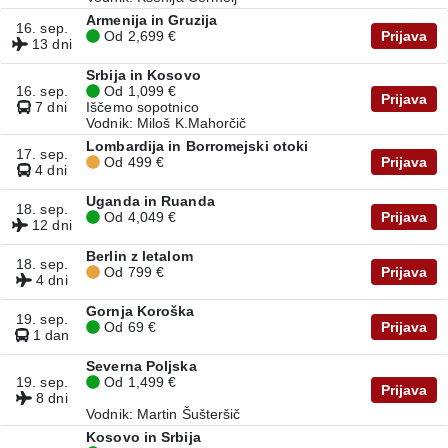
Armenija in Gruzija
16. sep.
Od 2,699 €
Prijava
13 dni
Srbija in Kosovo
16. sep.
Od 1,099 €
Prijava
7 dni
Iščemo sopotnico
Vodnik: Miloš K.Mahorčič
Lombardija in Borromejski otoki
17. sep.
Od 499 €
Prijava
4 dni
Uganda in Ruanda
18. sep.
Od 4,049 €
Prijava
12 dni
Berlin z letalom
18. sep.
Od 799 €
Prijava
4 dni
Gornja Koroška
19. sep.
Od 69 €
Prijava
1 dan
Severna Poljska
19. sep.
Od 1,499 €
Prijava
8 dni
Vodnik: Martin Šušteršič
Kosovo in Srbija