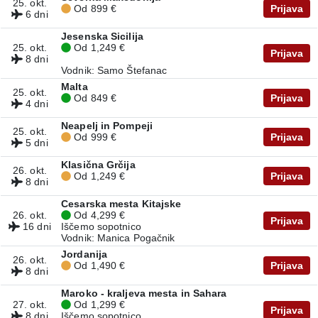
25. okt.
Od 899 €
Prijava
6 dni
Jesenska Sicilija
25. okt.
Od 1,249 €
Prijava
8 dni
Vodnik: Samo Štefanac
Malta
25. okt.
Od 849 €
Prijava
4 dni
Neapelj in Pompeji
25. okt.
Od 999 €
Prijava
5 dni
Klasična Grčija
26. okt.
Od 1,249 €
Prijava
8 dni
Cesarska mesta Kitajske
26. okt.
Od 4,299 €
Prijava
16 dni
Iščemo sopotnico
Vodnik: Manica Pogačnik
Jordanija
26. okt.
Od 1,490 €
Prijava
8 dni
Maroko - kraljeva mesta in Sahara
27. okt.
Od 1,299 €
Prijava
8 dni
Iščemo sopotnico