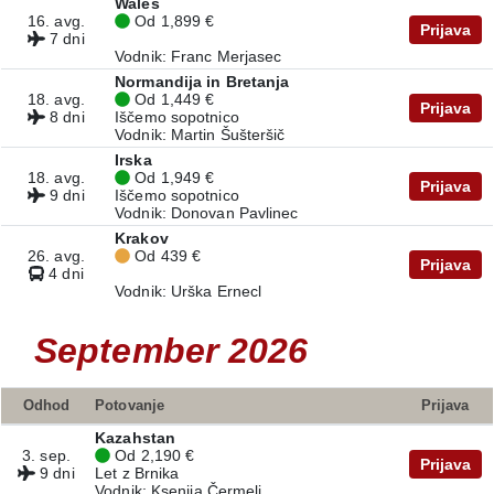
Wales
16. avg.
Od 1,899 €
Prijava
7 dni
Vodnik: Franc Merjasec
Normandija in Bretanja
18. avg.
Od 1,449 €
Prijava
8 dni
Iščemo sopotnico
Vodnik: Martin Šušteršič
Irska
18. avg.
Od 1,949 €
Prijava
9 dni
Iščemo sopotnico
Vodnik: Donovan Pavlinec
Krakov
26. avg.
Od 439 €
Prijava
4 dni
Vodnik: Urška Ernecl
September 2026
Odhod
Potovanje
Prijava
Kazahstan
3. sep.
Od 2,190 €
Prijava
9 dni
Let z Brnika
Vodnik: Ksenija Čermelj