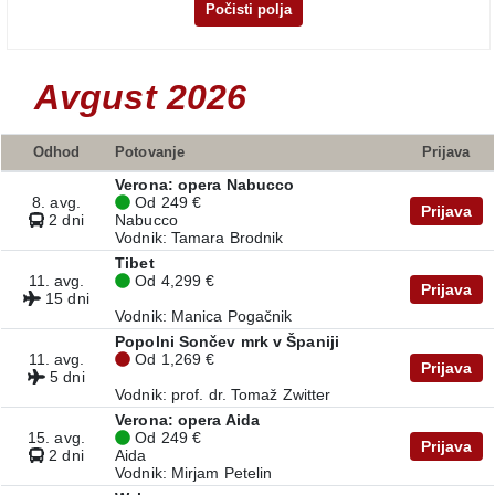
Počisti polja
Avgust 2026
Odhod
Potovanje
Prijava
Verona: opera Nabucco
8. avg.
Od 249 €
Prijava
2 dni
Nabucco
Vodnik: Tamara Brodnik
Tibet
11. avg.
Od 4,299 €
Prijava
15 dni
Vodnik: Manica Pogačnik
Popolni Sončev mrk v Španiji
11. avg.
Od 1,269 €
Prijava
5 dni
Vodnik: prof. dr. Tomaž Zwitter
Verona: opera Aida
15. avg.
Od 249 €
Prijava
2 dni
Aida
Vodnik: Mirjam Petelin