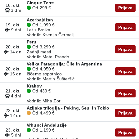
Cinque Terre
16. okt.
Od 299 €
Prijava
3 dni
Azerbajdžan
19. okt.
Od 1,999 €
Prijava
9 dni
Let z Brnika
Vodnik: Ksenija Čermelj
Peru
20. okt.
Od 3,299 €
Prijava
14 dni
Zadnji mesti
Vodnik: Matej Prando
Velika Patagonija: Čile in Argentina
20. okt.
Od 4,950 €
Prijava
16 dni
Iščemo sopotnico
Vodnik: Martin Šušteršič
Krakov
21. okt.
Od 439 €
Prijava
4 dni
Vodnik: Miha Zor
Azijska trilogija - Peking, Seul in Tokio
22. okt.
Od 4,499 €
Prijava
12 dni
Vrhunci Andaluzije
23. okt.
Od 1,199 €
Prijava
5 dni