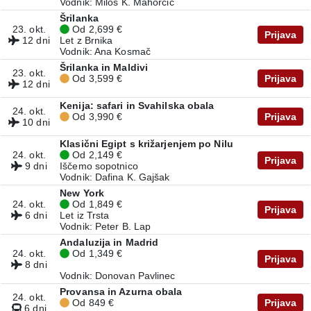
Vodnik: Miloš K. Mahorčič
Šrilanka
23. okt.
Od 2,699 €
Prijava
12 dni
Let z Brnika
Vodnik: Ana Kosmač
Šrilanka in Maldivi
23. okt.
Od 3,599 €
Prijava
12 dni
Kenija: safari in Svahilska obala
24. okt.
Od 3,990 €
Prijava
10 dni
Klasični Egipt s križarjenjem po Nilu
24. okt.
Od 2,149 €
Prijava
9 dni
Iščemo sopotnico
Vodnik: Dafina K. Gajšak
New York
24. okt.
Od 1,849 €
Prijava
6 dni
Let iz Trsta
Vodnik: Peter B. Lap
Andaluzija in Madrid
24. okt.
Od 1,349 €
Prijava
8 dni
Vodnik: Donovan Pavlinec
Provansa in Azurna obala
24. okt.
Od 849 €
Prijava
6 dni