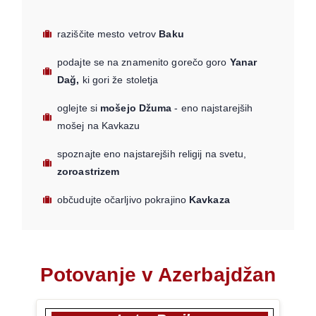
raziščite mesto vetrov
Baku
podajte se na znamenito gorečo goro
Yanar
Dağ,
ki gori že stoletja
oglejte si
mošejo Džuma
- eno najstarejših
mošej na Kavkazu
spoznajte eno najstarejših religij na svetu,
zoroastrizem
občudujte očarljivo pokrajino
Kavkaza
Potovanje v Azerbajdžan