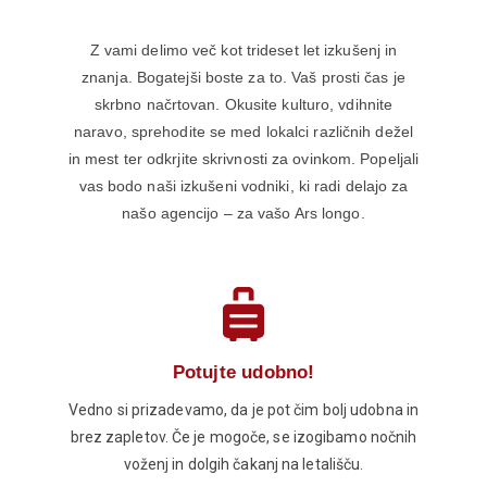
Z vami delimo več kot trideset let izkušenj in
znanja. Bogatejši boste za to. Vaš prosti čas je
skrbno načrtovan. Okusite kulturo, vdihnite
naravo, sprehodite se med lokalci različnih dežel
in mest ter odkrjite skrivnosti za ovinkom. Popeljali
vas bodo naši izkušeni vodniki, ki radi delajo za
našo agencijo – za vašo Ars longo.
Potujte udobno!
Vedno si prizadevamo, da je pot čim bolj udobna in
brez zapletov. Če je mogoče, se izogibamo nočnih
voženj in dolgih čakanj na letališču.