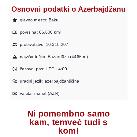
Osnovni podatki o Azerbajdžanu
glavno mesto: Baku
površina: 86.600 km²
prebivalstvo: 10.318.207
najviša točka: Bazardüzü (4466 m)
časovni pas: UTC +4:00
uradni jezik: azerbajdžanščina
valuta: manat (AZN)
Ni pomembno samo
kam, temveč tudi s
kom!