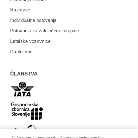
Razstave
Individualna potovanja
Potovanja za zaključene skupine
Letalske vozovnice
Darilni bon
ČLANSTVA
Naša stran za namen izboljšave delovanja uporablja