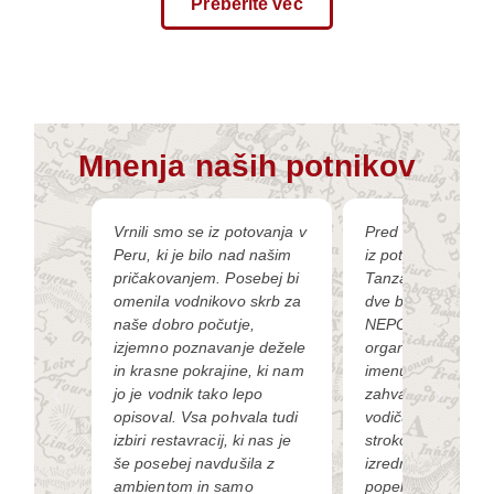
Preberite več
Mnenja naših potnikov
 razstav
Vrnili smo se iz potovanja v
Pred kratkim sem 
Peru, ki je bilo nad našim
iz potovanja po Ken
gencija.
pričakovanjem. Posebej bi
Tanzaniji. Strnila 
izjemno
omenila vodnikovo skrb za
dve besedi VRHU
ega dne,
naše dobro počutje,
NEPOZABNO. Pro
 varno
izjemno poznavanje dežele
organizacija brezh
pa
in krasne pokrajine, ki nam
imenu celotne sku
es,
jo je vodnik tako lepo
zahvaljujem izje
ravila
opisoval. Vsa pohvala tudi
vodiču, ki nas je z
itam.
izbiri restavracij, ki nas je
strokovnim znanje
še posebej navdušila z
izrednim čutom do 
ambientom in samo
popeljal v drugač