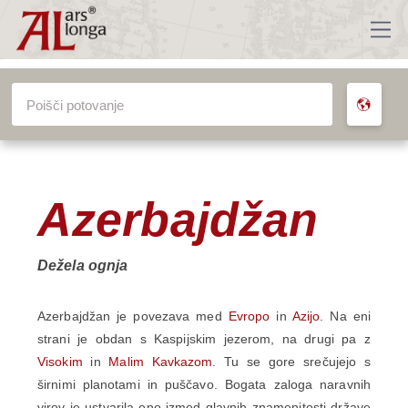
VSA POTOVANJA
Azerbajdžan
Dežela ognja
Azerbajdžan je povezava med
Evropo
in
Azijo
. Na eni
strani je obdan s Kaspijskim jezerom, na drugi pa z
Visokim
in
Malim Kavkazom
. Tu se gore srečujejo s
širnimi planotami in puščavo. Bogata zaloga naravnih
virov je ustvarila eno izmed glavnih znamenitosti države