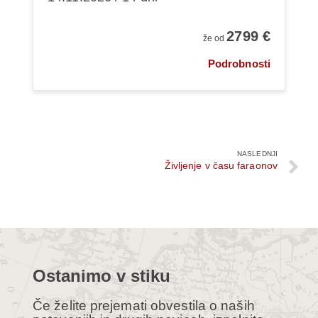
2799 €
že od
Podrobnosti
NASLEDNJI
Življenje v času faraonov
Ostanimo v stiku
Če želite prejemati obvestila o naših