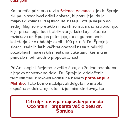
odkritjem
.
Kot poroča priznana revija
Science Advances
, je dr. Šprajc
skupaj s sodelavci odkril dokaze, ki potrjujejo, da je
majevski koledar vsaj tisoč let starejši, kot je veljalo do
sedaj. Maji so v preteklosti razvili sofisticirano astronomijo,
ki je pripomogla tudi k oblikovanju koledarja. Zadnje
raziskave dr. Šprajca potrjujejo, da sega nastanek
koledarja že v obdobje okoli 1100 pr. n.š. Dr. Šprajc je
sicer v zadnjih letih večkrat opozoril nase z odkritji
pozabljenih majevskih mesta na Jukatanu, kar mu je
prineslo mednarodno prepoznavnost.
Pri Ars longi si štejemo v veliko čast, da že leta podpiramo
njegovo znanstveno delo. Dr. Šprajc je v določenih
terminih tudi strokovni vodnik na našem
potovanju v
Mehiko
. Tako bomo nadaljevali dolgoletno in zelo
uspešno sodelovanje s tem izjemnim strokovnjakom.
Odkritje novega majevskega mesta
Ocomtun - preberite več o delu dr.
Šprajca