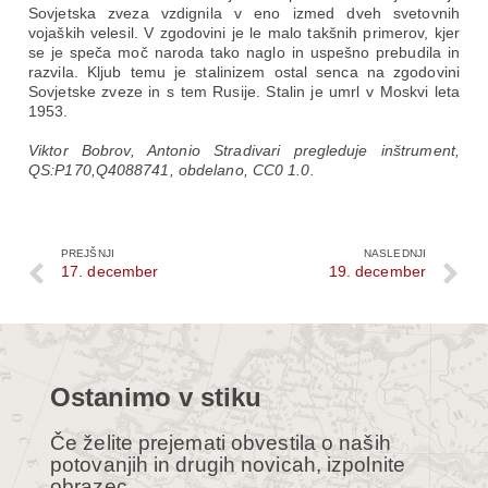
Sovjetska zveza vzdignila v eno izmed dveh svetovnih
vojaških velesil. V zgodovini je le malo takšnih primerov, kjer
se je speča moč naroda tako naglo in uspešno prebudila in
razvila. Kljub temu je stalinizem ostal senca na zgodovini
Sovjetske zveze in s tem Rusije. Stalin je umrl v Moskvi leta
1953.
Viktor Bobrov, Antonio Stradivari pregleduje inštrument,
QS:P170,Q4088741, obdelano, CC0 1.0.
PREJŠNJI
NASLEDNJI
17. december
19. december
Ostanimo v stiku
Če želite prejemati obvestila o naših
potovanjih in drugih novicah, izpolnite
obrazec.