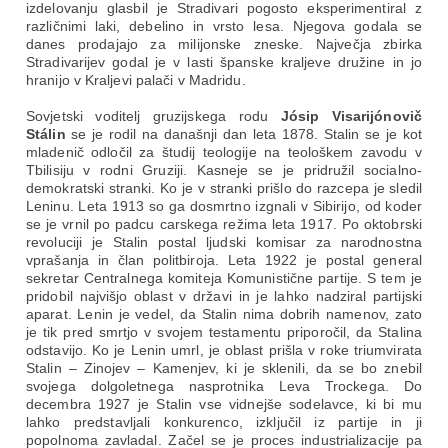
izdelovanju glasbil je Stradivari pogosto eksperimentiral z
različnimi laki, debelino in vrsto lesa. Njegova godala se
danes prodajajo za milijonske zneske. Največja zbirka
Stradivarijev godal je v lasti španske kraljeve družine in jo
hranijo v Kraljevi palači v Madridu.
Sovjetski voditelj gruzijskega rodu
Jósip Visarijónovič
Stálin
se je rodil na današnji dan leta 1878. Stalin se je kot
mladenič odločil za študij teologije na teološkem zavodu v
Tbilisiju v rodni Gruziji. Kasneje se je pridružil socialno-
demokratski stranki. Ko je v stranki prišlo do razcepa je sledil
Leninu. Leta 1913 so ga dosmrtno izgnali v Sibirijo, od koder
se je vrnil po padcu carskega režima leta 1917. Po oktobrski
revoluciji je Stalin postal ljudski komisar za narodnostna
vprašanja in član politbiroja. Leta 1922 je postal general
sekretar Centralnega komiteja Komunistične partije. S tem je
pridobil najvišjo oblast v državi in je lahko nadziral partijski
aparat. Lenin je vedel, da Stalin nima dobrih namenov, zato
je tik pred smrtjo v svojem testamentu priporočil, da Stalina
odstavijo. Ko je Lenin umrl, je oblast prišla v roke triumvirata
Stalin – Zinojev – Kamenjev, ki je sklenili, da se bo znebil
svojega dolgoletnega nasprotnika Leva Trockega. Do
decembra 1927 je Stalin vse vidnejše sodelavce, ki bi mu
lahko predstavljali konkurenco, izključil iz partije in ji
popolnoma zavladal. Začel se je proces industrializacije pa