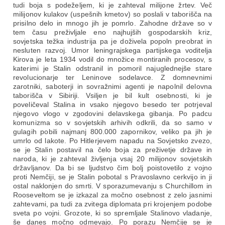
tudi boja s podeželjem, ki je zahteval milijone žrtev. Več
milijonov kulakov (uspešnih kmetov) so poslali v taborišča na
prisilno delo in mnogo jih je pomrlo. Zahodne države so v
tem času preživljale eno najhujših gospodarskih kriz,
sovjetska težka industrija pa je doživela popoln preobrat in
nesluten razvoj. Umor leningrajskega partijskega voditelja
Kirova je leta 1934 vodil do množice montiranih procesov, s
katerimi je Stalin odstranil in pomoril najuglednejše stare
revolucionarje ter Leninove sodelavce. Z domnevnimi
zarotniki, saboterji in sovražnimi agenti je napolnil delovna
taborišča v Sibiriji. Vsiljen je bil kult osebnosti, ki je
poveličeval Stalina in vsako njegovo besedo ter potrjeval
njegovo vlogo v zgodovini delavskega gibanja. Po padcu
komunizma so v sovjetskih arhivih odkrili, da so samo v
gulagih pobili najmanj 800.000 zapornikov, veliko pa jih je
umrlo od lakote. Po Hitlerjevem napadu na Sovjetsko zvezo,
se je Stalin postavil na čelo boja za preživetje države in
naroda, ki je zahteval življenja vsaj 20 milijonov sovjetskih
državljanov. Da bi se ljudstvo čim bolj poistovetilo z vojno
proti Nemčiji, se je Stalin pobotal s Pravoslavno cerkvijo in ji
ostal naklonjen do smrti. V sporazumevanju s Churchillom in
Rooseveltom se je izkazal za močno osebnost z zelo jasnimi
zahtevami, pa tudi za zvitega diplomata pri krojenjem podobe
sveta po vojni. Grozote, ki so spremljale Stalinovo vladanje,
še danes močno odmevajo. Po porazu Nemčije se je