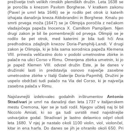
preživetje treh velikih rimskih plemiških družin. Leta 1638 se
je poročila s knezom Pavlom Borghese. V kratkem zakonu
(Pavel je umrl leta 1646) se je rodilo pet otrok iz katerih
izhajata današnja kneza Aldobrandini in Borghese. Kmalu po
smrti prvega moža (1647) se je Olimpija poročila z nečakom
vladajočega papeža Inocenca X. Camillom Pampiljem. Njen
drugi zakon je bil še pomembnejši od prvega. Olimpiji se je
rodilo še pet otrok, med katerimi je bila tudi hči Ana
predhodnica zdajšnjih knezov Doria-Pamphilj-Landi. V drugi
zakon je Olimpija, ki je bila sama sorodnica papeža Klemena
VIII. prinesla veličastno doto v podobi umetnostne zbirke in
palače na ulici Corso v Rimu. Omenjena zbirka umetnin, ki jo
je papež Klemen VIII. odvzel družin Este, je še danes v
družinski lasti in predstavlja osnovo največje zasebne
umetnostne zbirke v Italiji Galerije Doria-Papmhilj. Družini je
uspelo obdržati tudi palačo na Via del Corso, ki je največja
zasebna palača v Rimu.
Najslavnejši izdelovalec godalnih inštrumentov
Antonio
Stradivari
je umrl na današnji dan leta 1737 v italijanskem
mestu Cremona, kjer se je tudi rodil. Njegov učitelj naj bi bil
Niccolo Amiati, ki so ga tudi uvrstili med najvidnejše
ustvarjalce godal. Stradivari je lastno delavnico odprl okoli
leta 1680. V njej je nastalo okoli 1100 violin, viol, violončel,
kitar in ena harfa. Do danes se jih je ohranilo okoli 650. Pri