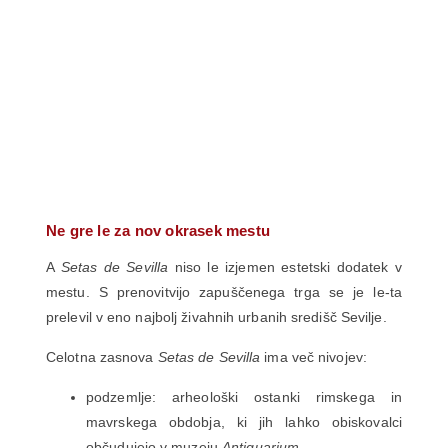
Ne gre le za nov okrasek mestu
A
Setas de Sevilla
niso le izjemen estetski dodatek v
mestu. S prenovitvijo zapuščenega trga se je le-ta
prelevil v eno najbolj živahnih urbanih središč Sevilje.
Celotna zasnova
Setas de Sevilla
ima več nivojev:
podzemlje: arheološki ostanki rimskega in
mavrskega obdobja, ki jih lahko obiskovalci
občudujejo v muzeju
Antiquarium