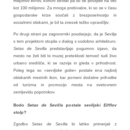
milijonov evrov, končni stroški pa so se povzpeli na več
kot 100 milijonov. Za mnoge prebivalce, ki so se v času
gospodarske krize soočali z brezposelnostjo in
socialnimi stiskami, je bil ta znesek težko opravičljiv.
Po drugi strani pa zagovorniki poudarjajo, da je Sevilja
s tem projektom stopila v dialog s sodobno arhitekturo.
Setas de Sevilla
predstavljajo pogumno izjavo, da
mesto ne želi biti le muzej preteklosti temveč tudi živo
urbano središče, ki se razvija in gleda v prihodnost.
Poleg tega so »
seviljske gobe
« postale ena najbolj
obiskanih mestnih ikon, kar pomeni dodatne prihodke
od turizma in promocijo mesta na svetovnem
zemljevidu popotnikov.
Bodo
Setas de Sevilla
postale seviljski
Eifflov
stolp
?
Zgodbo
Setas de Sevilla
bi lahko primerjali z