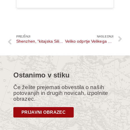
PREJŠNJI
NASLEDNJI
Shenzhen, “kitajska Silicijeva dolina”
Veliko odprtje Velikega egipčanskega muzeja
Ostanimo v stiku
Če želite prejemati obvestila o naših
potovanjih in drugih novicah, izpolnite
obrazec.
PRIJAVNI OBRAZEC