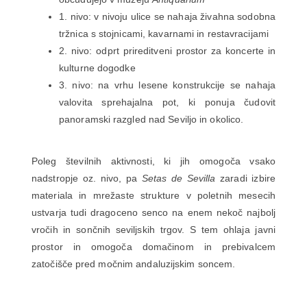
1. nivo: v nivoju ulice se nahaja živahna sodobna
tržnica s stojnicami, kavarnami in restavracijami
2. nivo: odprt prireditveni prostor za koncerte in
kulturne dogodke
3. nivo: na vrhu lesene konstrukcije se nahaja
valovita sprehajalna pot, ki ponuja čudovit
panoramski razgled nad Seviljo in okolico.
Poleg številnih aktivnosti, ki jih omogoča vsako
nadstropje oz. nivo, pa
Setas de Sevilla
zaradi izbire
materiala in mrežaste strukture v poletnih mesecih
ustvarja tudi dragoceno senco na enem nekoč najbolj
vročih in sončnih seviljskih trgov. S tem ohlaja javni
prostor in omogoča domačinom in prebivalcem
zatočišče pred močnim andaluzijskim soncem.