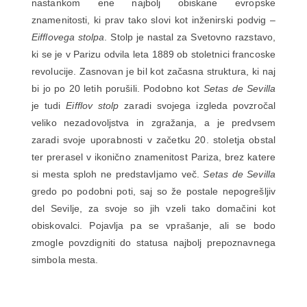
nastankom ene najbolj obiskane evropske
znamenitosti, ki prav tako slovi kot inženirski podvig –
Eifflovega stolpa
. Stolp je nastal za Svetovno razstavo,
ki se je v Parizu odvila leta 1889 ob stoletnici francoske
revolucije. Zasnovan je bil kot začasna struktura, ki naj
bi jo po 20 letih porušili. Podobno kot
Setas de Sevilla
je tudi
Eifflov stolp
zaradi svojega izgleda povzročal
veliko nezadovoljstva in zgražanja, a je predvsem
zaradi svoje uporabnosti v začetku 20. stoletja obstal
ter prerasel v ikonično znamenitost Pariza, brez katere
si mesta sploh ne predstavljamo več.
Setas de Sevilla
gredo po podobni poti, saj so že postale nepogrešljiv
del Sevilje, za svoje so jih vzeli tako domačini kot
obiskovalci. Pojavlja pa se vprašanje, ali se bodo
zmogle povzdigniti do statusa najbolj prepoznavnega
simbola mesta.