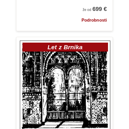
699 €
že od
Podrobnosti
Let z Brnika