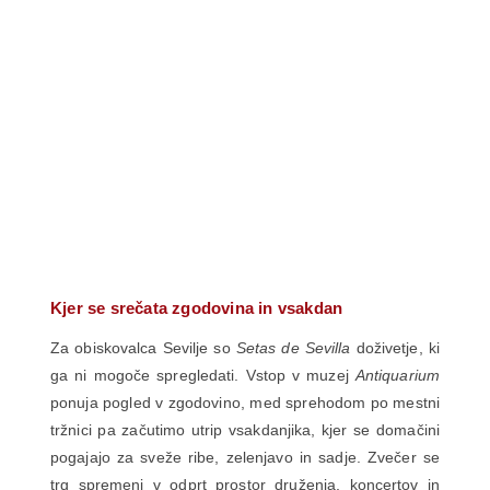
Kjer se srečata zgodovina in vsakdan
Za obiskovalca Sevilje so
Setas de Sevilla
doživetje, ki
ga ni mogoče spregledati. Vstop v muzej
Antiquarium
ponuja pogled v zgodovino, med sprehodom po mestni
tržnici pa začutimo utrip vsakdanjika, kjer se domačini
pogajajo za sveže ribe, zelenjavo in sadje. Zvečer se
trg spremeni v odprt prostor druženja, koncertov in