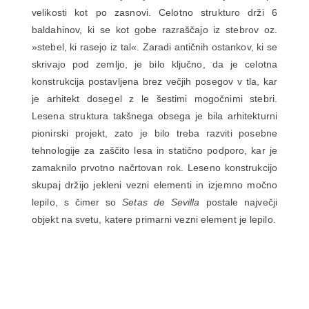
velikosti kot po zasnovi. Celotno strukturo drži 6
baldahinov, ki se kot gobe razraščajo iz stebrov oz.
»stebel, ki rasejo iz tal«. Zaradi antičnih ostankov, ki se
skrivajo pod zemljo, je bilo ključno, da je celotna
konstrukcija postavljena brez večjih posegov v tla, kar
je arhitekt dosegel z le šestimi mogočnimi stebri.
Lesena struktura takšnega obsega je bila arhitekturni
pionirski projekt, zato je bilo treba razviti posebne
tehnologije za zaščito lesa in statično podporo, kar je
zamaknilo prvotno načrtovan rok. Leseno konstrukcijo
skupaj držijo jekleni vezni elementi in izjemno močno
lepilo, s čimer so
Setas de Sevilla
postale največji
objekt na svetu, katere primarni vezni element je lepilo.