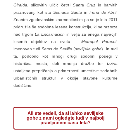
Giralda
, slikovitih uličic četrti
Santa Cruz
in barvitih
praznovanj, kot sta
Semana Santa
in
Feria de Abril
.
Znanim zgodovinskim znamenitostim pa se je leta 2011
pridružila še sodobna lesena konstrukcija, ki se razteza
nad trgom
La Encarnación
in velja za enega največjih
lesenih objektov na svetu –
Metropol Parasol
,
imenovan tudi
Setas de Sevilla
(
seviljske gobe
). In tudi
ta, podobno kot mnogi drugi sodobni posegi v
historična mesta, deli mnenja družbe ter izziva
ustaljena prepričanja o primernosti umestitve sodobnih
urbanističnih struktur v okolje stavbne kulturne
dediščine.
Ali ste vedeli, da si lahko seviljske
gobe z nami ogledate tudi v najbolj
pravljičnem času leta?