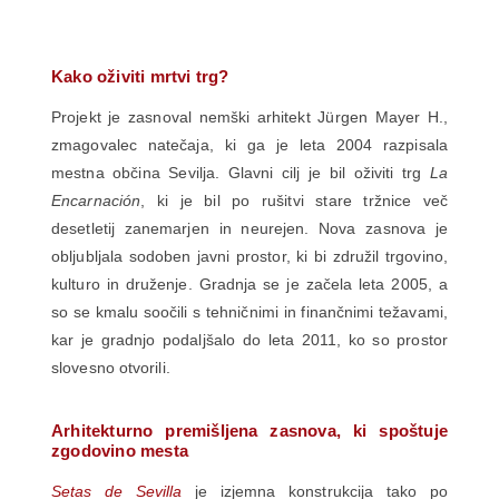
Kako oživiti mrtvi trg?
Projekt je zasnoval nemški arhitekt Jürgen Mayer H.,
zmagovalec natečaja, ki ga je leta 2004 razpisala
mestna občina Sevilja. Glavni cilj je bil oživiti trg
La
Encarnación
, ki je bil po rušitvi stare tržnice več
desetletij zanemarjen in neurejen. Nova zasnova je
obljubljala sodoben javni prostor, ki bi združil trgovino,
kulturo in druženje. Gradnja se je začela leta 2005, a
so se kmalu soočili s tehničnimi in finančnimi težavami,
kar je gradnjo podaljšalo do leta 2011, ko so prostor
slovesno otvorili.
Arhitekturno premišljena zasnova, ki spoštuje
zgodovino mesta
Setas de Sevilla
je izjemna konstrukcija tako po