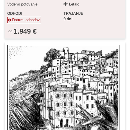
Vodeno potovanje
Letalo
ODHODI
TRAJANJE
9 dni
Datumi odhodov
1.949 €
od
Status je informativen. Lahko se spremeni glede na dinamiko
prodaje.