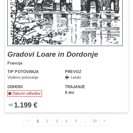
Gradovi Loare in Dordonje
Francija
TIP POTOVANJA
PREVOZ
Vodeno potovanje
Letalo
ODHODI
TRAJANJE
8 dni
Datumi odhodov
1.199 €
od
Status je informativen. Lahko se spremeni glede na dinamiko
prodaje.
1
2
3
4
5
...
20
You're
page
page
page
page
page
page
page
page
on
page