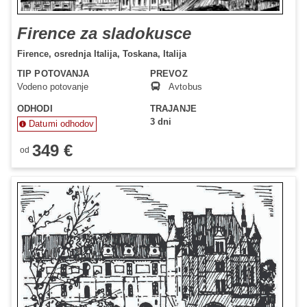
Firence za sladokusce
Firence,
osrednja Italija,
Toskana,
Italija
TIP POTOVANJA
PREVOZ
Vodeno potovanje
Avtobus
ODHODI
TRAJANJE
3 dni
Datumi odhodov
349 €
od
Status je informativen. Lahko se spremeni glede na dinamiko
prodaje.