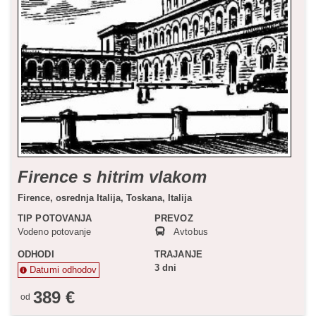
Firence s hitrim vlakom
Firence,
osrednja Italija,
Toskana,
Italija
TIP POTOVANJA
PREVOZ
Vodeno potovanje
Avtobus
ODHODI
TRAJANJE
3 dni
Datumi odhodov
389 €
od
Status je informativen. Lahko se spremeni glede na dinamiko
prodaje.