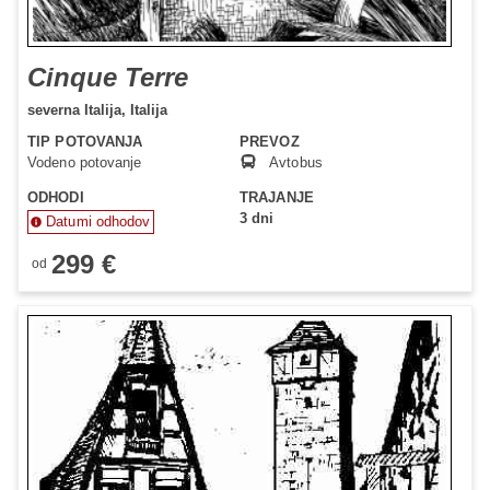
Cinque Terre
severna Italija,
Italija
TIP POTOVANJA
PREVOZ
Vodeno potovanje
Avtobus
ODHODI
TRAJANJE
3 dni
Datumi odhodov
299 €
od
Status je informativen. Lahko se spremeni glede na dinamiko
prodaje.