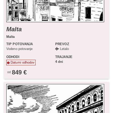
Malta
Malta
TIP POTOVANJA
PREVOZ
Vodeno potovanje
Letalo
ODHODI
TRAJANJE
4 dni
Datumi odhodov
849 €
od
Status je informativen. Lahko se spremeni glede na dinamiko
prodaje.