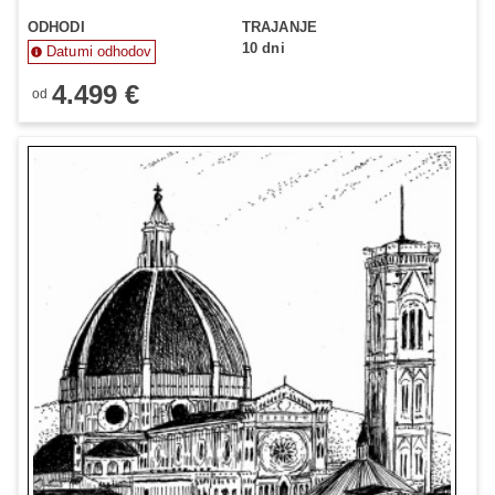
ODHODI
TRAJANJE
10 dni
Datumi odhodov
4.499 €
od
Status je informativen. Lahko se spremeni glede na dinamiko
prodaje.