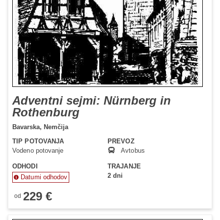
Adventni sejmi: Nürnberg in
Rothenburg
Bavarska,
Nemčija
TIP POTOVANJA
PREVOZ
Vodeno potovanje
Avtobus
ODHODI
TRAJANJE
2 dni
Datumi odhodov
229 €
od
Status je informativen. Lahko se spremeni glede na dinamiko
prodaje.