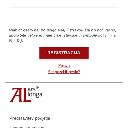
Namig: geslo naj bo dolgo vsaj 7 znakov. Da bo bolj varno,
uporabite velike in male črke, številke in simbole kot ! " ? $
% ^ & ).
REGISTRACIJA
Prijava
Ste pozabili geslo?
Predstavitev podjetja
Nasveti za prijavo