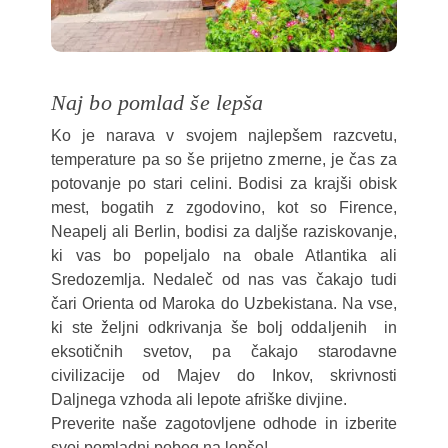
Naj bo pomlad še lepša
Ko je narava v svojem najlepšem razcvetu,
temperature pa so še prijetno zmerne, je čas za
potovanje po stari celini. Bodisi za krajši obisk
mest, bogatih z zgodovino, kot so Firence,
Neapelj ali Berlin, bodisi za daljše raziskovanje,
ki vas bo popeljalo na obale Atlantika ali
Sredozemlja. Nedaleč od nas vas čakajo tudi
čari Orienta od Maroka do Uzbekistana. Na vse,
ki ste željni odkrivanja še bolj oddaljenih in
eksotičnih svetov, pa čakajo starodavne
civilizacije od Majev do Inkov, skrivnosti
Daljnega vzhoda ali lepote afriške divjine.
Preverite naše zagotovljene odhode in izberite
svoj pomladni pobeg na lepše!