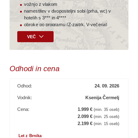
vožnjo z vlakom
namestitev v dvoposteljni sobi (prha, wc) v
hotelih s 3*** in 4****
obroke po programu (Z-zajtrk, V-večerja)
kompetentno vodstvo slovenskega in lokalnih
VEČ
vodnikov
stroške organizacije potovanja
vstopnine po programu
DDV
Odhodi in cena
Doplačilo (na poti)
40.- € za napitnine
Odhod:
24. 09. 2026
Doplačila po želji (ob prijavi)
Vodnik:
Ksenija Čermelj
133.- € za zavarovanje rizika odpovedi
Cena:
1.999 €
(min. 35 oseb)
199.- € za enoposteljno sobo
2.099 €
(min. 25 oseb)
2.199 €
Plačilo potovanja
(min. 15 oseb)
Prijavo boste potrdili s plačilom akontacije (35 %
Let z Brnika