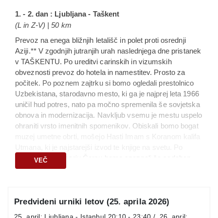
prijavo
(razdelek "Potovanja z letalom")
1. - 2. dan : Ljubljana - Taškent
(L in Z-V) | 50 km
Prevoz na enega bližnjih letališč in polet proti osrednji
Aziji.** V zgodnjih jutranjih urah naslednjega dne pristanek
v TAŠKENTU. Po ureditvi carinskih in vizumskih
obveznosti prevoz do hotela in namestitev. Prosto za
počitek. Po poznem zajtrku si bomo ogledali prestolnico
Uzbekistana, starodavno mesto, ki ga je najprej leta 1966
uničil hud potres, nato pa močno spremenila še sovjetska
obnova in modernizacija. Navkljub vsemu je mestu uspelo
ohraniti vrsto imenitnih spomenikov. Obiskali bomo bogat
muzej umetne obrti, mošejo Hasti Imam s Koranom kalifa
Utmana, ki je najstarejši izvod te knjige na svetu. Po
sprehodu po bazarju Čorsu bomo spoznali še sodoben
VEČ
sistem podzemne železnice. Večerja, povratek v hotel in
nočitev.
Predvideni urniki letov (25. aprila 2026)
3. dan : Taškent - Hiva
(Z-V) | 60 km
25. april: Ljubljana - Istanbul 20:10 - 23:40 / 26. april: