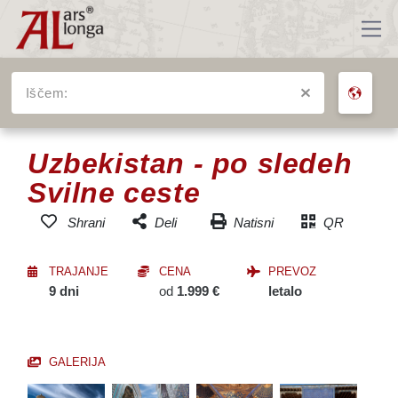
Iščem:
VSA POTOVANJA
Uzbekistan - po sledeh
Svilne ceste
Natisni
QR
Shrani
Deli
Dodaj v seznam
Facebook
priljubljenih potovanj
TRAJANJE
CENA
PREVOZ
Messenger
9 dni
od
1.999 €
letalo
Twitter
Email
GALERIJA
SMS