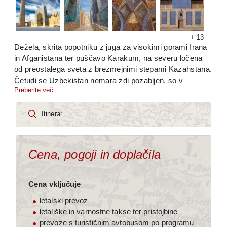
Kopirano v odložišče!
+ 13
Dežela, skrita popotniku z juga za visokimi gorami Irana
in Afganistana ter puščavo Karakum, na severu ločena
od preostalega sveta z brezmejnimi stepami Kazahstana.
Četudi se Uzbekistan nemara zdi pozabljen, so v
Preberite več
zgodovini do njega segali robovi starodavnega
perzijskega imperija. Njegove oaze je dosegel Aleksander
Veliki, ko je osvojil Baktrijo. Veliko pozneje so se čezenj
Itinerar
razlile osvajalne horde Mongolov in del njihovega imperija
so postali tudi rodovitni kraji ob Amu Darji. Toda vojni in
osvajanju je sledila nova civilizacija, Džingiskanu
Cena, pogoji in doplačila
Timurlenk, nato ponovna vzpostavitev slovite trgovske
poti, Svilne ceste. Prastara mesta Samarkand, Buhara in
Hiva so vnovič postala velika središča kulture, znanosti
Cena vključuje
in vere.
letalski prevoz
letališke in varnostne takse ter pristojbine
prevoze s turističnim avtobusom po programu