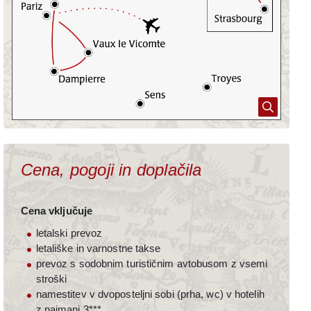
Kopirano v odložišče!
Cena, pogoji in doplačila
Cena vključuje
letalski prevoz
letališke in varnostne takse
prevoz s sodobnim turističnim avtobusom z vsemi
stroški
namestitev v dvoposteljni sobi (prha, wc) v hotelih
z najmanj 3***