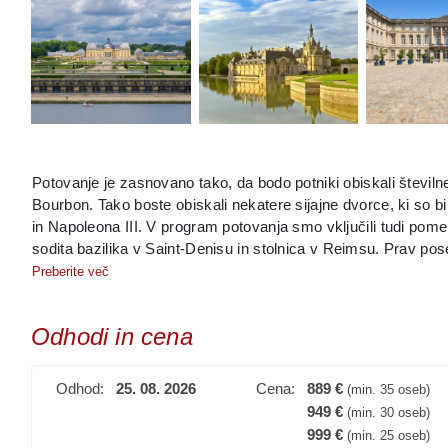
Potovanje je zasnovano tako, da bodo potniki obiskali številn
Bourbon. Tako boste obiskali nekatere sijajne dvorce, ki so bil
in Napoleona III. V program potovanja smo vključili tudi p
sodita bazilika v Saint-Denisu in stolnica v Reimsu. Prav pos
Notre. Mednje poleg parkov Dampierre, Saint-Germain in Chanti
Preberite več
velikopotezne parkovne zasnove v Franciji. Obiskali bomo tud
biser Strasbourg, ki so ga prav Bourboni priključili Franciji.
Odhodi in cena
Odhod:
25. 08. 2026
Cena:
889 €
(min. 35 oseb)
949 €
(min. 30 oseb)
999 €
(min. 25 oseb)