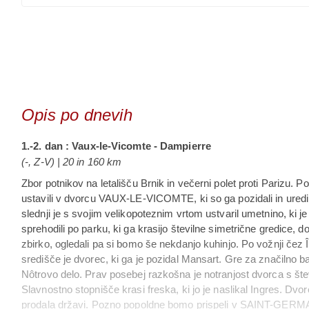
Opis po dnevih
1.-2. dan : Vaux-le-Vicomte - Dampierre
(-, Z-V) | 20 in 160 km
Zbor potnikov na letališču Brnik in večerni polet proti Parizu. 
ustavili v dvorcu VAUX-LE-VICOMTE, ki so ga pozidali in uredi
slednji je s svojim velikopoteznim vrtom ustvaril umetnino, ki j
sprehodili po parku, ki ga krasijo številne simetrične gredice,
zbirko, ogledali pa si bomo še nekdanjo kuhinjo. Po vožnji č
središče je dvorec, ki ga je pozidal Mansart. Gre za značilno ba
Nôtrovo delo. Prav posebej razkošna je notranjost dvorca s šte
Slavnostno stopnišče krasi freska, ki jo je naslikal Ingres. Dvore
prodala državi. Pozno popoldne bomo prispeli v SAINT-GERMAIN 