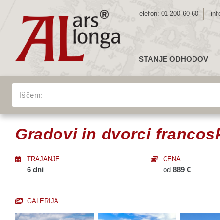
Telefon:
01-200-60-60
inf
STANJE ODHODOV
ZE
Gradovi in dvorci francoskih kraljev
EV
Iščem:
JU
VSA POTOVANJA
SR
Gradovi in dvorci francosk
SE
AZ
TRAJANJE
CENA
AF
6 dni
od
889 €
AV
GALERIJA