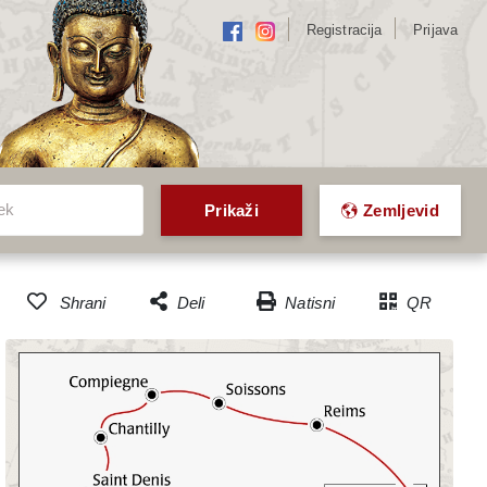
Registracija
Prijava
/Povratek
ek
Prikaži
Zemljevid
Natisni
QR
Shrani
Deli
Dodaj v seznam priljubljenih
Facebook
potovanj
Twitter
Email