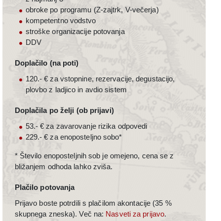
obroke po programu (Z-zajtrk, V-večerja)
kompetentno vodstvo
stroške organizacije potovanja
DDV
Doplačilo (na poti)
120.- € za vstopnine, rezervacije, degustacijo,
plovbo z ladjico in avdio sistem
Doplačila po želji (ob prijavi)
53.- € za zavarovanje rizika odpovedi
229.- € za enoposteljno sobo*
* Število enoposteljnih sob je omejeno, cena se z
bližanjem odhoda lahko zviša.
Plačilo potovanja
Prijavo boste potrdili s plačilom akontacije (35 %
skupnega zneska). Več na:
Nasveti za prijavo
.