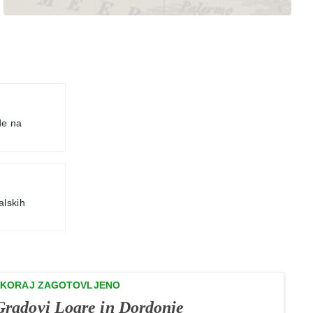
de na
alskih
SKORAJ ZAGOTOVLJENO
Gradovi Loare in Dordonje