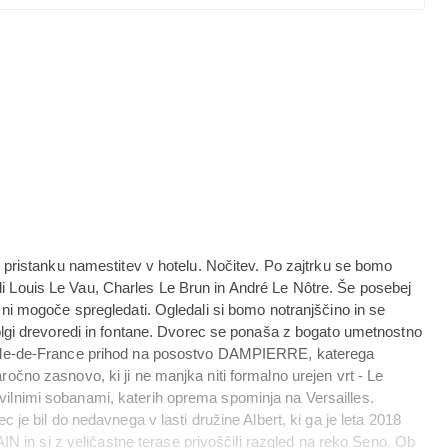
Po pristanku namestitev v hotelu. Nočitev. Po zajtrku se bomo
li Louis Le Vau, Charles Le Brun in André Le Nôtre. Še posebej
e ni mogoče spregledati. Ogledali si bomo notranjščino in se
 dolgi drevoredi in fontane. Dvorec se ponaša z bogato umetnostno
ez Île-de-France prihod na posostvo DAMPIERRE, katerega
ročno zasnovo, ki ji ne manjka niti formalno urejen vrt - Le
vilnimi sobanami, katerih oprema spominja na Versailles.
c je bil do nedavnega v lasti družine Albert, ki ga je leta 2018
in si z veličastne terase privoščili razgled na reko Seno. Ob