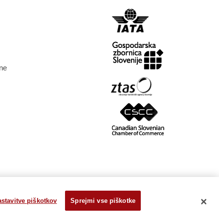
ne
stavitve piškotkov
Sprejmi vse piškotke
stem