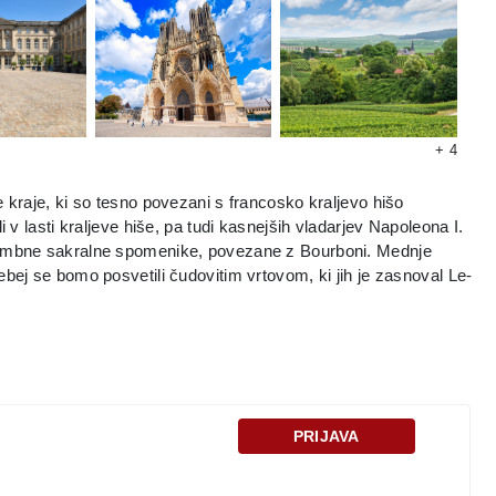
+ 4
e kraje, ki so tesno povezani s francosko kraljevo hišo
i v lasti kraljeve hiše, pa tudi kasnejših vladarjev Napoleona I.
omembne sakralne spomenike, povezane z Bourboni. Mednje
ebej se bomo posvetili čudovitim vrtovom, ki jih je zasnoval Le-
lly sodi tudi Vaux-le-Vincomte, ki je prvi primer
i nekdanjo karolinško prestolnico Soissons ter srednjeveški
PRIJAVA