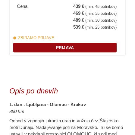
Cena:
439 €
(min. 45 potnikov)
469 €
(min. 35 potnikov)
489 €
(min. 30 potnikov)
539 €
(min. 25 potnikov)
ZBIRAMO PRIJAVE
PRIJAVA
Opis po dnevih
1. dan : Ljubljana - Olomuc - Krakov
850 km
Odhod v zgodnjih jutranjih urah in vožnja čez Štajersko
proti Dunaju. Nadaljevanje poti na Moravsko. Tu se bomo
ustavili v nekdanji prestolnici OLOMOUC, ki sodi med