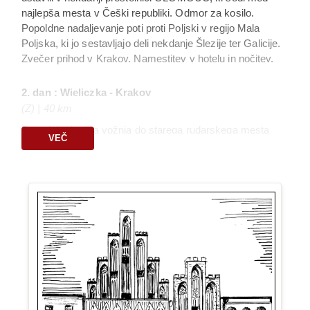
najlepša mesta v Češki republiki. Odmor za kosilo.
Popoldne nadaljevanje poti proti Poljski v regijo Mala
Poljska, ki jo sestavljajo deli nekdanje Šlezije ter Galicije.
Zvečer prihod v Krakov. Namestitev v hotelu in nočitev.
2. dan : Wieliczka - Krakov
(Z) | 40 km
Po zajtrku krajša vožnja do starega rudarskega mesta
VEČ
WIELICZKA in spust v rudnik soli. Le-ta je do leta 2007, ko
so ga zaprli, veljal za največjega na svetu in je bil z več
kot 700 leti neprekinjenega delovanja tudi eden
najstarejših. Navdušile nas bodo številne sobane z
domiselnimi solnimi skulpturami. Opoldne vrnitev v
KRAKOV. V starem mestnem jedru se bomo najprej
ustavili pri Collegium Maius in spoznali zgodovino
Jagelonske univerze, ki je ena najstarejših v tem delu
Evrope. Po odmoru za kosilo bomo na glavnem trgu
vstopili v Marijino cerkev, ki se ponaša z izjemnim
oltarjem, ki ga je izrezljal Veit Stoss. Sredi trga stoji