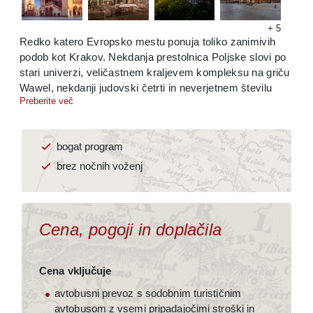
Kopirano v odložišče!
+ 5
Redko katero Evropsko mestu ponuja toliko zanimivih
podob kot Krakov. Nekdanja prestolnica Poljske slovi po
stari univerzi, veličastnem kraljevem kompleksu na griču
Wawel, nekdanji judovski četrti in neverjetnem številu
Preberite več
cerkva. Pripravili smo vam privlačen in udoben program
brez nočnih voženj, ki vključuje tudi obiska slovitega
rudnika soli Wieliczka in presunljivega spominskega
bogat program
obeležja na mestu nekdanjega koncentracijskega
taborišča Auschwitz.
brez nočnih voženj
Cena, pogoji in doplačila
Cena vključuje
avtobusni prevoz s sodobnim turističnim
avtobusom z vsemi pripadajočimi stroški in