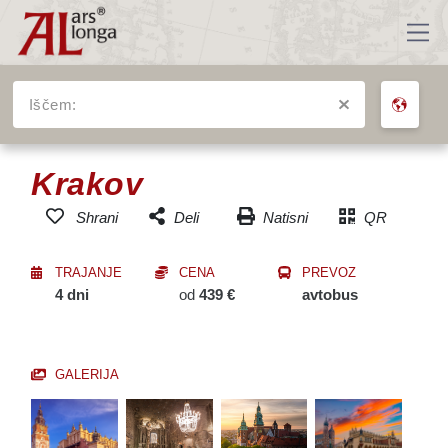
Iščem:
VSA POTOVANJA
Krakov
Natisni
QR
Shrani
Deli
Dodaj v seznam
Facebook
priljubljenih potovanj
TRAJANJE
CENA
PREVOZ
Messenger
4 dni
od
439 €
avtobus
Twitter
Email
GALERIJA
SMS