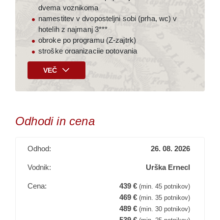
dvema voznikoma
namestitev v dvoposteljni sobi (prha, wc) v
hotelih z najmanj 3***
obroke po programu (Z-zajtrk)
stroške organizacije potovanja
kompetentno vodstvo
VEČ
DDV
Doplačilo (na poti)
okrog 90.- € za vstopnine
Odhodi in cena
Doplačila po želji (ob prijavi)
41.- € za zavarovanje rizika odpovedi
Odhod:
26. 08. 2026
129.- € za enoposteljno sobo* *Število
enoposteljnih sob je omejeno, cena se z
Vodnik:
Urška Ernecl
bližanjem odhoda lahko zviša.
Cena:
439 €
(min. 45 potnikov)
469 €
(min. 35 potnikov)
489 €
(min. 30 potnikov)
Plačilo potovanja
539 €