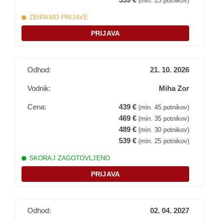
(min. 25 potnikov)
Prijavo boste potrdili s plačilom akontacije (35 %
ZBIRAMO PRIJAVE
skupnega zneska). Več na:
Nasveti za prijavo
.
PRIJAVA
Odhod:
21. 10. 2026
Vodnik:
Miha Zor
Cena:
439 €
(min. 45 potnikov)
469 €
(min. 35 potnikov)
489 €
(min. 30 potnikov)
539 €
(min. 25 potnikov)
SKORAJ ZAGOTOVLJENO
PRIJAVA
Odhod:
02. 04. 2027