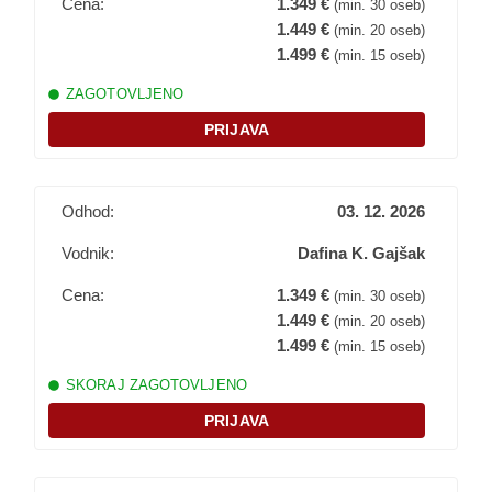
Cena:
1.349 €
(min. 30 oseb)
1.449 €
(min. 20 oseb)
399.- € za enoposteljno sobo
1.499 €
(min. 15 oseb)
80.- € za zavarovanje rizika odpovedi
ZAGOTOVLJENO
Plačilo potovanja
PRIJAVA
Prijavo boste potrdili s plačilom akontacije (35 %
skupnega zneska). Več na:
Nasveti za prijavo
Želite o Egiptu izvedeti več?
Odhod:
03. 12. 2026
Vabljeni k branju:
Vodnik:
Dafina K. Gajšak
Egipčanski bogovi
Veliko odprtje Velikega egipčanskega muzeja
Cena:
1.349 €
(min. 30 oseb)
1.449 €
(min. 20 oseb)
Potopisno predavanje
1.499 €
(min. 15 oseb)
Želite izvedeti več? Vabljeni k ogledu naših
SKORAJ ZAGOTOVLJENO
potopisnih predavanj:
PRIJAVA
g. Miloš Klemen Mahorčič -
Egipt
g. Miloš Klemen Mahorčič -
Kairo in Veliki
egipčanski muzej