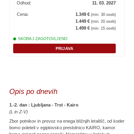
Odhod:
11. 03. 2027
Cena:
1.349 €
(min. 30 oseb)
Predavanje mag. Tomislava Kajfeža
1.449 €
(min. 20 oseb)
Vabljeni k ogledu strokovnega predavanja
1.499 €
(min. 15 oseb)
mag.Tomislava Kajfeža o
odkrivanju Egipta v 19.
SKORAJ ZAGOTOVLJENO
stoletju
.
PRIJAVA
Opis po dnevih
1.-2. dan : Ljubljana - Trst - Kairo
(L in Z-V)
Zbor potnikov in prevoz na enega bližnjih letališč, od koder
bomo poleteli v egiptovsko prestolnico KAIRO, kamor