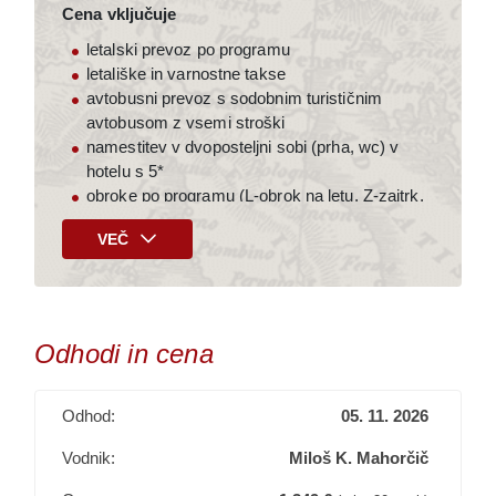
Cena vključuje
letalski prevoz po programu
letališke in varnostne takse
avtobusni prevoz s sodobnim turističnim
avtobusom z vsemi stroški
namestitev v dvoposteljni sobi (prha, wc) v
hotelu s 5*
obroke po programu (L-obrok na letu, Z-zajtrk,
V-večerja)
VEČ
kompetentno vodstvo slovenskega in lokalnih
vodnikov
vstopni vizum za Egipt
vstopnine po programu
stroške organizacije
Odhodi in cena
DDV
Doplačilo (na poti)
Odhod:
05. 11. 2026
25.- € za napitnine
Vodnik:
Miloš K. Mahorčič
Doplačila po želji (ob prijavi)