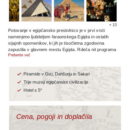
Kopirano v odložišče!
+ 13
Potovanje v egipčansko prestolnico je v prvi vrsti
namenjeno ljubiteljem faraonskega Egipta in ostalih
sijajnih spomenikov, ki jih je tisočletna zgodovina
zapustila v glavnem mestu Egipta. Rdeča nit programa
Preberite več
so trije glavni muzeji, ki hranijo neprecenljive zbirke iz
časa faraonov. Poleg Egipčanskega muzeja v središču
Kaira, ki je verjetno dobro znan mnogim potnikom, si
Piramide v Gizi, Dahšurju in Sakari
bomo ogledali tudi Muzej egipčanske civilizacije, kjer od
nedavnega domujejo mumije kraljev in kraljic, ter novi
Trije muzeji egipčanske civilizacije
Veliki egipčanski muzej, ki vas bo navdušil tako z
Hotel s 5*
monumentalno moderno arhitekturo kot z bogato zbirko
zgodovinske dediščine. Pri organizaciji smo pozornost
namenili tudi udobju potnikov, ki bodo vse noči nastanjeni
v istem hotelu s 5*. Pred vami je potovanje, ki navduši
Cena, pogoji in doplačila
vsakogar, tudi tiste, ki ste metropolo ob Nilu že obiskali.