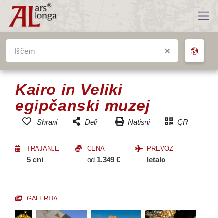
Iščem:
VSA POTOVANJA
Kairo in Veliki
egipčanski muzej
Natisni
QR
Shrani
Deli
Dodaj v seznam
Facebook
priljubljenih potovanj
TRAJANJE
CENA
PREVOZ
Messenger
5 dni
od
1.349 €
letalo
Twitter
Email
GALERIJA
SMS