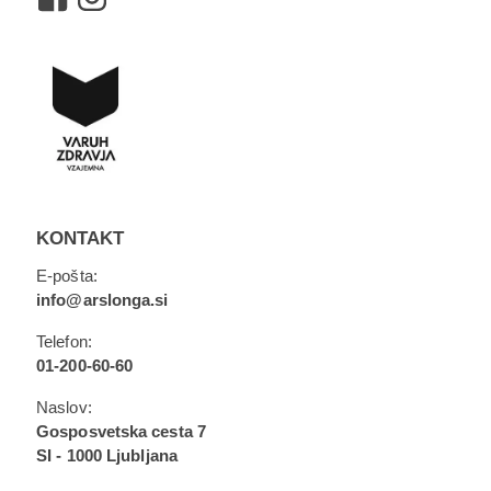
** Prevoza na letališče in z letališča nazaj v Ljubljano sta
vključena v osnovno ceno potovanja. V primeru odhoda z
letališča Jožeta Pučnika je zbirno mesto na letališču.
KONTAKT
E-pošta:
info@arslonga.si
Telefon:
01-200-60-60
Naslov:
Gosposvetska cesta 7
SI - 1000 Ljubljana