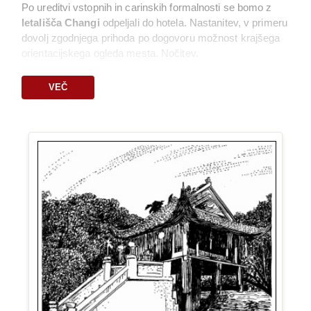
plačljiva in je možna šele po izdaji letalskih
Po ureditvi vstopnih in carinskih formalnosti se bomo z
vozovnic oz. pri prijavi na let. Več na:
Nasveti za
letališča Changi
odpeljali do hotela. Nastanitev, v primeru
prijavo
(razdelek "Potovanja z letalom")
dovolj zgodnjega prihoda po dogovoru možnost krajšega
orientacijskega ogleda mesta. Nočitev.
3. dan : Singapur
VEČ
(Z)
Po zajtrku se bomo podali na raziskovanje te izjemne
metropole, katere ime v malajščini pomeni »levje mesto«.
Med sprehodom skozi
park Merlion
bomo uzrli simbol
Singapurja, ikonični kip mitološkega bitja – pol leva, pol
ribe – ki zre proti obzorju in bruha vodo v zaliv. Spoznavali
bomo kolonialno dediščino četrti
Civic District
, v
kitajski
četrti
pa nas bodo pozdravile barvite ulice, vonj kadila in
živahnost templjev. V
arabski četrti
nas bo prevzela
mistika Sultanove mošeje in barvitost ulice Haji, ki slovi po
svojih poslikanih stenah in butičnih lokalih. Popoldanski
čas bomo preživeli v slavnih vrtovih prihodnosti
Gardens
by the Bay
, ki spretno povezujejo naravo in človekovo
futuristično vizijo. Dan bomo zaključili z obiskom predela