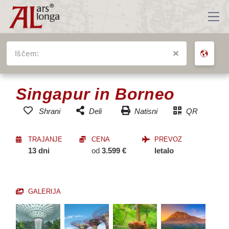
Iščem:
VSA POTOVANJA
Singapur in Borneo
Natisni
QR
Shrani
Deli
Dodaj v seznam
Facebook
priljubljenih potovanj
TRAJANJE
CENA
PREVOZ
Messenger
13 dni
od
3.599 €
letalo
Twitter
Email
GALERIJA
SMS