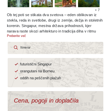
Kopirano v odložišče!
+ 7
Ob tej poti se stikata dva svetova – eden oblikovan iz
stekla, reda in svetlobe, drugi iz zemlje, dežja in stoletnih
korenin. Singapur, mestna država prihodnosti, kjer
narava raste skozi arhitekturo in tradicija diha v ritmu
Preberite več
sodobnosti, nas pozdravi z urejeno eleganco, pisanimi
četrtmi in vrtovi, ki presegajo domišljijo. A ko enkrat
preletimo Južno kitajsko morje, se prestavimo v
Itinerar
popolnoma drugačen svet – v notranjost Bornea, kjer ima
džungla še vedno prvo besedo. Med plemenskimi vasmi,
rečnimi meandri in tihimi pogledi orangutanov bomo iskali
futuristični Singapur
tisto, česar ni mogoče najti na zemljevidih: občutek
orangutani na Borneu
prvinskega stika, pristnosti in neukročenosti narave. Med
oddih na peščenih plažah
arhitekturo in krošnjami, med tišino džungle in vrvežem
mestnih ulic se razpenja izkušnja, ki združuje najboljše iz
obeh svetov – natančnost in nežnost, red in divjost,
človeka in prostor.
Cena, pogoji in doplačila