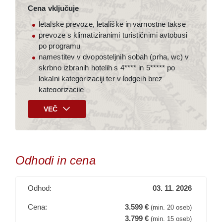
Cena vključuje
letalske prevoze, letališke in varnostne takse
prevoze s klimatiziranimi turističnimi avtobusi
po programu
namestitev v dvoposteljnih sobah (prha, wc) v
skrbno izbranih hotelih s 4**** in 5***** po
lokalni kategorizaciji ter v lodgeih brez
kategorizacije
obroke po programu (L-letalo, Z-zajtrk, K-
VEČ
kosilo, V-večerja)
kompetentno vodstvo lokalnih in slovenskega
vodnika
vstopnine in izlete po programu
stroške organizacije potovanja
Odhodi in cena
DDV
Doplačilo (na poti)
Odhod:
03. 11. 2026
pribl. 60.- € za napitnine
Cena:
3.599 €
(min. 20 oseb)
3.799 €
(min. 15 oseb)