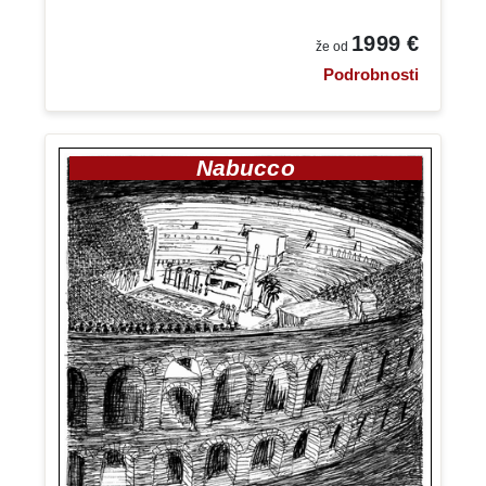
najbogatejših rečnih dolin v Aziji, kjer bomo v lodgeu v
osrčju džungle preživeli dve noči. Mogočna
reka
1999 €
že od
Kinabatangan
, druga najdaljša v Maleziji, napaja enega
Podrobnosti
izmed najosupljivejših ekosistemov na svetu, dom
neverjetne koncentracije živalstva, ki nudi ene od
najboljših pogojev za opazovanje živali v Jugovzhodni
Aziji. V zelenih krošnjah tega bujnega habitata prebivajo
Nabucco
prepoznavni kljunorožci, ki jim družbo delajo nosate opice,
giboni in orangutani, na obrežjih se napajajo redki pritlikavi
sloni, v vodi pa na svoj plen prežijo krokodili. Svet
živalstva in rastlinstva bomo odkrivali med več izleti s
čolnom po reki. Obiskali bomo jezero v nekdanjem
rečnem meandru, ki je nastalo po premiku struge, se
sprehodili po gosti džungli in uživali v večerni spokojnosti
sredi neokrnjene narave.
10.-11. dan : Agop Batu Tulug – Kota Kinabalu
(počitnice)
(Z-K in Z-V)
Zjutraj po zajtrku bomo pomahali v slovo zelenemu raju ob