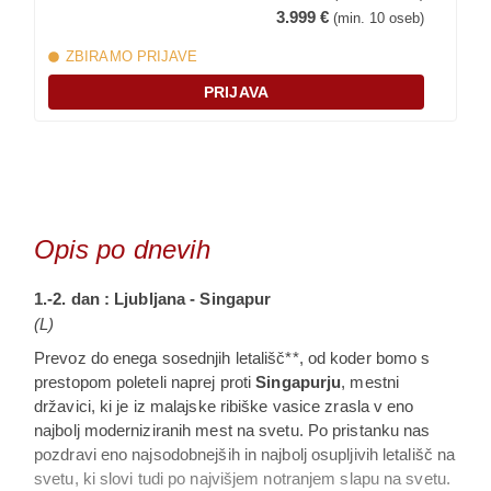
Doplačila po želji (ob prijavi)
3.999 €
(min. 10 oseb)
920.- € za enoposteljno sobo
ZBIRAMO PRIJAVE
riziko odpovedi (po individualni ponudbi)
PRIJAVA
Plačilo potovanja
Prijavo boste potrdili s plačilom akontacije (35
% skupnega zneska). Več na:
Nasveti za
prijavo
.
Status potovanja
Opis po dnevih
Zagotovljeno, Skoraj zagotovljeno, Zbiramo prijave
ali Čakalna lista. Status je vedno informativne
1.-2. dan : Ljubljana - Singapur
narave in se lahko spremeni glede na dinamiko
(L)
prodaje. Več na:
Nasveti za prijavo
(razdelek
Prevoz do enega sosednjih letališč**, od koder bomo s
"Izbira potovanja")
prestopom poleteli naprej proti
Singapurju
, mestni
državici, ki je iz malajske ribiške vasice zrasla v eno
Letalske vozovnice in sedežni red na letalu
najbolj moderniziranih mest na svetu. Po pristanku nas
Letalski prevoznik sedeže pri prijavi na let dodeli
pozdravi eno najsodobnejših in najbolj osupljivih letališč na
naključno. Rezervacija sedežev na letalih je
svetu, ki slovi tudi po najvišjem notranjem slapu na svetu.