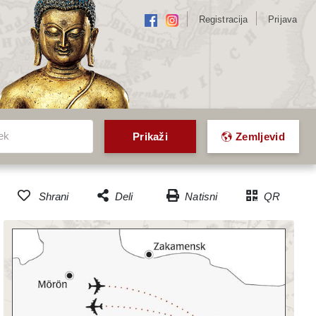
Registracija
Prijava
k
ek
Prikaži
Zemljevid
Natisni
QR
Shrani
Deli
Dodaj v seznam priljubljenih
Facebook
potovanj
Twitter
Email