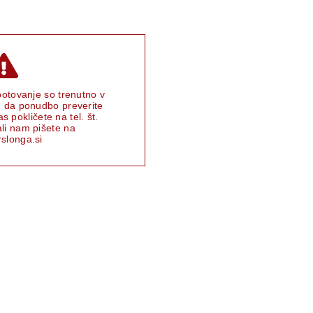
potovanje so trenutno v
, da ponudbo preverite
s pokličete na tel. št.
li nam pišete na
slonga.si