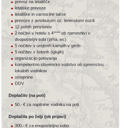
prevoz na letališče
letalske prevoze
letališke in varnostne takse
prevoze z avtobusom oz. terenskimi vozili
12 polnih penzionov
2 nočitvi v hotelu s 4**** ob namestitvi v
dvoposteljni sobi (prha, wc)
5 nočitev v urejenih kampih v gerih
5 nočitev v šotorih (iglujih)
organizacijo potovanja
kompetentno slovensko vodstvo ob spremstvu
lokalnih vodnikov
vstopnine
DDV
Doplačilo (na poti)
50.- € za napitnine vodniku na poti
Doplačila po želji (ob prijavi)
300.- € za enoposteljno sobo