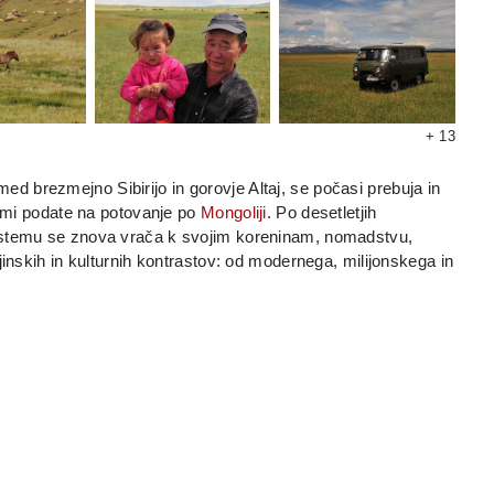
+ 13
 brezmejno Sibirijo in gorovje Altaj, se počasi prebuja in
 nami podate na potovanje po
Mongoliji
. Po desetletjih
sistemu se znova vrača k svojim koreninam, nomadstvu,
jinskih in kulturnih kontrastov: od modernega, milijonskega in
enih step, kjer še živijo divji konji, in še bolj izpraznjenih ter
er sta se ohranili prvinskost življenja in neokrnjena narava in