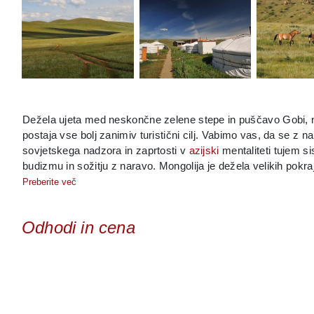
Dežela ujeta med neskončne zelene stepe in puščavo Gobi, med
postaja vse bolj zanimiv turistični cilj. Vabimo vas, da se z
sovjetskega nadzora in zaprtosti v
azijski
mentaliteti tujem 
budizmu in sožitju z naravo. Mongolija je dežela velikih pokra
hitro razvijajočega se Ulan Batorja do brezmejnih in redko poselj
Preberite več
človeku neprijaznih, toda izjemno slikovitih območij puščav, kj
kjer nomadi še živijo v posebnem sozvočju z njo.
Odhodi in cena