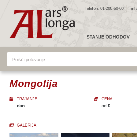
Telefon:
01-200-60-60
inf
STANJE ODHODOV
ZE
Lokacija
Vsa potova
EV
JU
VSA POTOVANJA
SR
Mongolija
SE
AZ
TRAJANJE
CENA
AF
dan
od
€
AV
GALERIJA