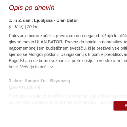
Opis po dnevih
1. in 2. dan : Ljubljana - Ulan Bator
(L, K-V) | 20 km
Potovanje bomo začeli s prevozom do enega od bližnjih letališč
glavno mesto ULAN BATOR. Prevoz do hotela in namestitev ter p
najpomembnejšem budističnem svetišču, ki je preživel vse prit
kjer so se Mongoli poklonili Džingiskanu s kipom v preoblikova
Bogd-Khana se bomo seznanili s preteklostjo in versko umetnos
hotel. Večerja in nočitev.
3. dan : Kanjon Yol - Bayanzag
(Z-K-V) | 160 km
Po zajtrku vožnja do letališča in polet proti jugu države na ob
pokrajinsko središče ogromne regije Ömnögovi, 560 km južno o
a obenem najslikovitejših pokrajin na planetu, bomo začeli sred
visoko. Sprehodili se bomo po ozkem kanjonu YOLYN AM, Dolini o
sredi poletja debela plast ledu pokriva potok, ki si je skozenj ut