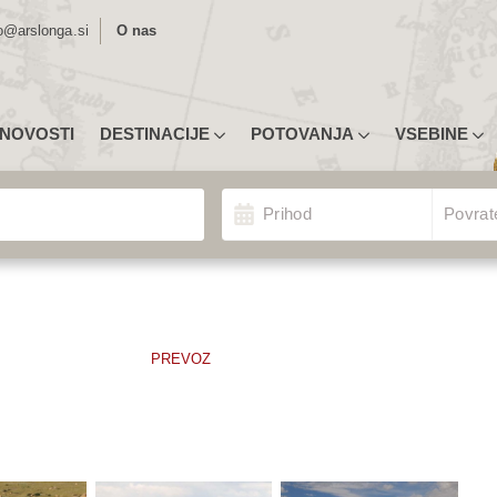
o@arslonga.si
O nas
NOVOSTI
DESTINACIJE
POTOVANJA
VSEBINE
MLJEVID DESTINACIJ
UGODNA POTOVANJA
NASVETI ZA PRIJAVO
nja
Izberite Odhod/Povrate
ROPA
TIPI POTOVANJ
POTOPISNA PREDAVANJA
Prihod
Povrat
ŽNA AMERIKA
RAZSTAVE
NOVICE
EDNJA AMERIKA IN KARIBI
POTOVANJA U3
MORDA NISTE VEDELI …
VERNA AMERIKA
INDIVIDUALNA POTOVANJA
IJA
ŠOLSKE EKSKURZIJE
PREVOZ
RIKA
POTOVANJA ZA SKUPINE
STRALIJA IN OCEANIJA
KONGRESI