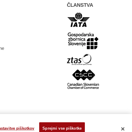
ČLANSTVA
ne
stavitve piškotkov
Sprejmi vse piškotke
stem