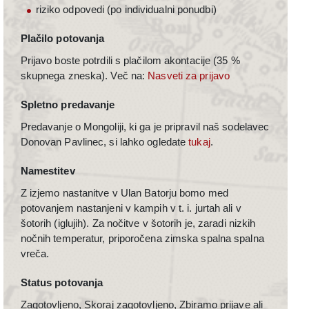
riziko odpovedi (po individualni ponudbi)
Plačilo potovanja
Prijavo boste potrdili s plačilom akontacije (35 %
skupnega zneska). Več na:
Nasveti za prijavo
Spletno predavanje
Predavanje o Mongoliji, ki ga je pripravil naš sodelavec
Donovan Pavlinec, si lahko ogledate
tukaj
.
Namestitev
Z izjemo nastanitve v Ulan Batorju bomo med
potovanjem nastanjeni v kampih v t. i. jurtah ali v
šotorih (iglujih). Za nočitve v šotorih je, zaradi nizkih
nočnih temperatur, priporočena zimska spalna spalna
vreča.
Status potovanja
Zagotovljeno, Skoraj zagotovljeno, Zbiramo prijave ali