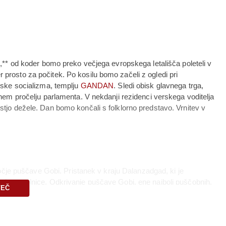
,** od koder bomo preko večjega evropskega letališča poleteli v
rosto za počitek. Po kosilu bomo začeli z ogledi pri
iske socializma, templju
GANDAN
. Sledi obisk glavnega trga,
nem pročelju parlamenta. V nekdanji rezidenci verskega voditelja
tjo dežele. Dan bomo končali s folklorno predstavo. Vrnitev v
močje puščave Gobi. Pristanek v kraju Dalanzadgad, ki je
d prestolnice. Odkrivanje puščave Gobi, ene najbolj puščobnih,
VEČ
i pogorja Gurvan Saikhan, Tri lepotice, ki segajo do 2.800 metrov
rlov, ki se vije sredi več sto metrov navpičnih sten in kjer tudi
rl pot. Nadaljevanje vožnje proti severu do slikovitega