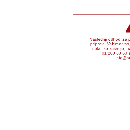
Naslednji odhodi za 
pripravi. Vabimo vas
nekoliko kasneje, na
01/200 60 60
a
info@ar