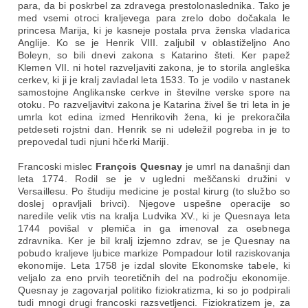
para, da bi poskrbel za zdravega prestolonaslednika. Tako je
med vsemi otroci kraljevega para zrelo dobo dočakala le
princesa Marija, ki je kasneje postala prva ženska vladarica
Anglije. Ko se je Henrik VIII. zaljubil v oblastiželjno Ano
Boleyn, so bili dnevi zakona s Katarino šteti. Ker papež
Klemen VII. ni hotel razveljaviti zakona, je to storila angleška
cerkev, ki ji je kralj zavladal leta 1533. To je vodilo v nastanek
samostojne Anglikanske cerkve in številne verske spore na
otoku. Po razveljavitvi zakona je Katarina živel še tri leta in je
umrla kot edina izmed Henrikovih žena, ki je prekoračila
petdeseti rojstni dan. Henrik se ni udeležil pogreba in je to
prepovedal tudi njuni hčerki Mariji.
Francoski mislec
François Quesnay
je umrl na današnji dan
leta 1774. Rodil se je v ugledni meščanski družini v
Versaillesu. Po študiju medicine je postal kirurg (to službo so
doslej opravljali brivci). Njegove uspešne operacije so
naredile velik vtis na kralja Ludvika XV., ki je Quesnaya leta
1744 povišal v plemiča in ga imenoval za osebnega
zdravnika. Ker je bil kralj izjemno zdrav, se je Quesnay na
pobudo kraljeve ljubice markize Pompadour lotil raziskovanja
ekonomije. Leta 1758 je izdal slovite Ekonomske tabele, ki
veljalo za eno prvih teoretičnih del na področju ekonomije.
Quesnay je zagovarjal politiko fiziokratizma, ki so jo podpirali
tudi mnogi drugi francoski razsvetljenci. Fiziokratizem je, za