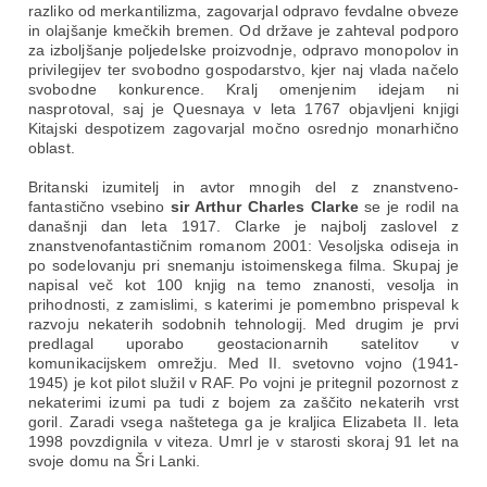
razliko od merkantilizma, zagovarjal odpravo fevdalne obveze
in olajšanje kmečkih bremen. Od države je zahteval podporo
za izboljšanje poljedelske proizvodnje, odpravo monopolov in
privilegijev ter svobodno gospodarstvo, kjer naj vlada načelo
svobodne konkurence. Kralj omenjenim idejam ni
nasprotoval, saj je Quesnaya v leta 1767 objavljeni knjigi
Kitajski despotizem zagovarjal močno osrednjo monarhično
oblast.
Britanski izumitelj in avtor mnogih del z znanstveno-
fantastično vsebino
sir Arthur Charles Clarke
se je rodil na
današnji dan leta 1917. Clarke je najbolj zaslovel z
znanstvenofantastičnim romanom 2001: Vesoljska odiseja in
po sodelovanju pri snemanju istoimenskega filma. Skupaj je
napisal več kot 100 knjig na temo znanosti, vesolja in
prihodnosti, z zamislimi, s katerimi je pomembno prispeval k
razvoju nekaterih sodobnih tehnologij. Med drugim je prvi
predlagal uporabo geostacionarnih satelitov v
komunikacijskem omrežju. Med II. svetovno vojno (1941-
1945) je kot pilot služil v RAF. Po vojni je pritegnil pozornost z
nekaterimi izumi pa tudi z bojem za zaščito nekaterih vrst
goril. Zaradi vsega naštetega ga je kraljica Elizabeta II. leta
1998 povzdignila v viteza. Umrl je v starosti skoraj 91 let na
svoje domu na Šri Lanki.