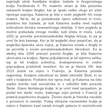
najmlajši otrok Kastiljske kraljice Izabele in Aragonskega
kralja Ferdinanda II. Po materini strani je bila potomka
nekaterih kraljev Anglije, kar je igralo veliko vlogo pri izbiri
njenega soproga. Katarina je bila v vseh pogledih hči svoje
matere. Ne-le, da je podedovala njeno odločnost in trmo,
podobno kot Izabela, je tudi Katarina sodila med najbolj
izobražene ženske renesančnega obdobja. V tem pogledu je
močno prekašala mnoge moške, tudi očeta in moža. Leta
1501 je poročila prestolonaslednika Anglije Arturja, ki pa je
umrl že leto kasneje. Ker je bil angleški dvor prepričan, da je
angleško-španska veza nujna, je Katarina ostala v Angliji in
se poročila z novim prestolonaslednikom Henrikom. Ko je
slednji leta 1509 prevzel prestol Anglije, je bila Katarina
okronana za kraljico. Njena priljubljenost je bil izjemno velika,
saj je bil kraljica pobožna, dostojanstvena in vedno
pripravljena prisluhniti revežem. Ko se je Henrik VIII. leta
1513 podal na vojno v Francijo, je Katarina postala
regentinja. Kraljevo odsotnost so želeli izkoristiti Škoti, ki so
vdrli v kraljestvo. Podobno kot njena mati, je Katarina na čelu
vojske krenila nad sovražnika in v odločilni bitki porazila
Škote. Glavo škotskega kralja, ki je umrl med spopadom, je
poslal kot darilo možu, katerega vojni pohod v Franciji je
potekal popolnoma drugače. Ženino darilo je Henrika navdalo
s ponosom in zavistjo. Poleg občasne nezvestobe kralja je
zakon s Katarino trpel zaradi mnogih splavov in nezmožnosti