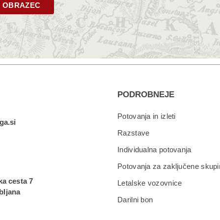
I OBRAZEC
PODROBNEJE
Potovanja in izleti
ga.si
Razstave
Individualna potovanja
0
Potovanja za zaključene skupi
a cesta 7
Letalske vozovnice
ubljana
Darilni bon