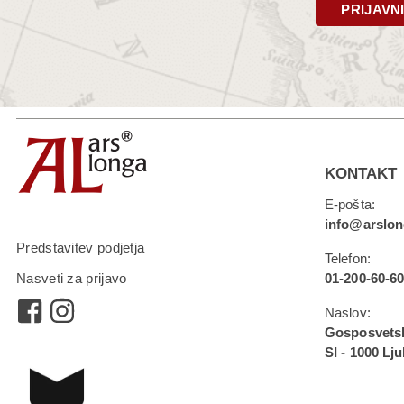
PRIJAVN
KONTAKT
E-pošta:
info@arslon
Predstavitev podjetja
Telefon:
01-200-60-6
Nasveti za prijavo
Naslov:
Gosposvetsk
SI - 1000 Lj