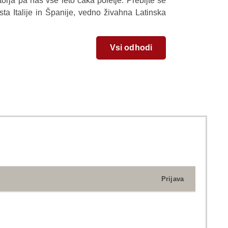
torja pa nas vse leto čaka poletje. Prebijte se
ta Italije in Španije, vedno živahna Latinska
Vsi odhodi
Prijava