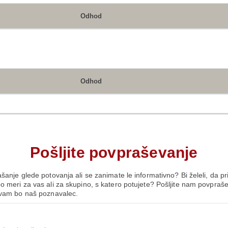
Odhod
Odhod
Pošljite povpraševanje
šanje glede potovanja ali se zanimate le informativno? Bi želeli, da p
 meri za vas ali za skupino, s katero potujete? Pošljite nam povpraš
 vam bo naš poznavalec.