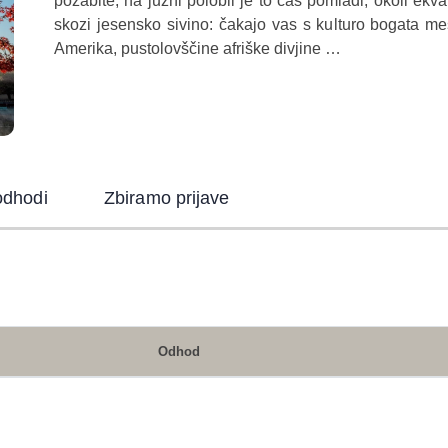
pozabite, na južni polobli je to čas pomladi, okoli ekva
skozi jesensko sivino: čakajo vas s kulturo bogata mes
Amerika, pustolovščine afriške divjine …
odhodi
Zbiramo prijave
Odhod