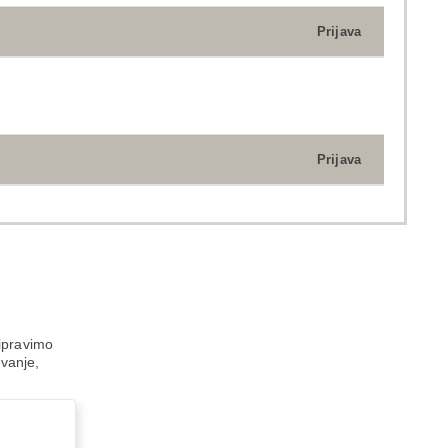
Prijava
Prijava
ripravimo
evanje,