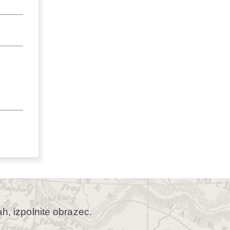
ah, izpolnite obrazec.