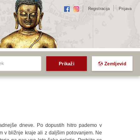
Registracija
Prijava
ek
ek
Prikaži
Zemljevid
ladnejše dneve. Po dopustih hitro pademo v
m v bližnje kraje ali z daljšim potovanjem. Ne