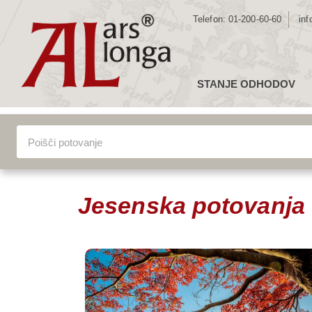
Telefon:
01-200-60-60
inf
STANJE ODHODOV
ZE
Lokacija
Seznam poto
EV
JU
SR
VSA POTOVANJA
SE
Jesenska potovanja
AZ
AF
AV