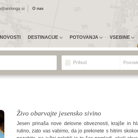
o@arslonga.si
O nas
NOVOSTI
DESTINACIJE
POTOVANJA
VSEBINE
MLJEVID DESTINACIJ
UGODNA POTOVANJA
NASVETI ZA PRIJAVO
vanj
Izberite Odhod/Povrat
ROPA
TIPI POTOVANJ
POTOPISNA PREDAVANJA
Prihod
Povrat
ŽNA AMERIKA
RAZSTAVE
NOVICE
EDNJA AMERIKA IN KARIBI
POTOVANJA U3
MORDA NISTE VEDELI …
VERNA AMERIKA
INDIVIDUALNA POTOVANJA
IJA
ŠOLSKE EKSKURZIJE
RIKA
POTOVANJA ZA SKUPINE
Živo obarvajte jesensko sivino
STRALIJA IN OCEANIJA
KONGRESI
Jesen prinaša nove delovne obveznosti, krajše in h
rutino, zato vas vabimo, da jo prekinete s hitrim skoko