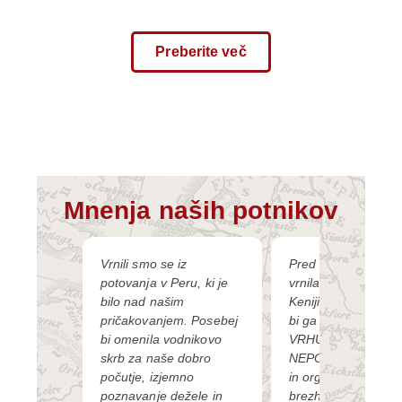
Preberite več
Mnenja naših potnikov
ledu
Vrnili smo se iz
Pred kratkim sem s
ju, ki ga
potovanja v Peru, ki je
vrnila iz potovanja 
 vaša
bilo nad našim
Keniji in Tanzaniji. S
a bi
pričakovanjem. Posebej
bi ga v dve besedi
no
bi omenila vodnikovo
VRHUNSKO in
elotnega
skrb za naše dobro
NEPOZABNO. Pro
udobno in
počutje, izjemno
in organizacija
predvsem
poznavanje dežele in
brezhibna. V imenu