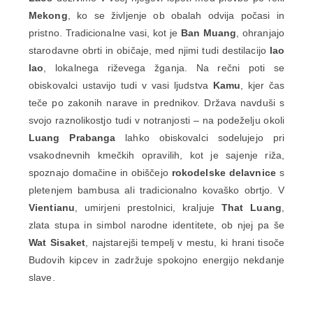
Mekong
, ko se življenje ob obalah odvija počasi in
pristno. Tradicionalne vasi, kot je
Ban Muang
, ohranjajo
starodavne obrti in običaje, med njimi tudi destilacijo
lao
lao
, lokalnega riževega žganja. Na rečni poti se
obiskovalci ustavijo tudi v vasi ljudstva
Kamu
, kjer čas
teče po zakonih narave in prednikov. Država navduši s
svojo raznolikostjo tudi v notranjosti – na podeželju okoli
Luang Prabanga
lahko obiskovalci sodelujejo pri
vsakodnevnih kmečkih opravilih, kot je sajenje riža,
spoznajo domačine in obiščejo
rokodelske delavnice
s
pletenjem bambusa ali tradicionalno kovaško obrtjo. V
Vientianu
, umirjeni prestolnici, kraljuje
That Luang
,
zlata stupa in simbol narodne identitete, ob njej pa še
Wat Sisaket
, najstarejši tempelj v mestu, ki hrani tisoče
Budovih kipcev in zadržuje spokojno energijo nekdanje
slave.