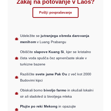
Zakaj na potovanje v Laos?
Pošlji povpraševanje
Udeležite se
jutranjega obreda darovanja
menihom
v Luang Prabangu
Obiščite
slapove Kuang Si
, kjer se kristalno
čista voda spušča čez apnenčaste skale v
turkizne bazene
Raziščite
svete jame Pak Ou
z več kot 2000
Budovimi kipci
Obiskali bomo
bivoljo farmo
in okušali lokalni
sir ali sladoled iz bivoljega mleka
Plujte po reki Mekong
in opazujte