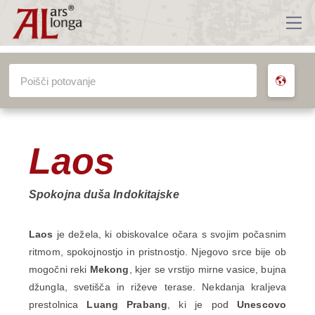
VSA POTOVANJA
Laos
Spokojna duša Indokitajske
Laos
je dežela, ki obiskovalce očara s svojim počasnim
ritmom, spokojnostjo in pristnostjo. Njegovo srce bije ob
mogočni reki
Mekong
, kjer se vrstijo mirne vasice, bujna
džungla, svetišča in riževe terase. Nekdanja kraljeva
prestolnica
Luang Prabang
, ki je pod
Unescovo