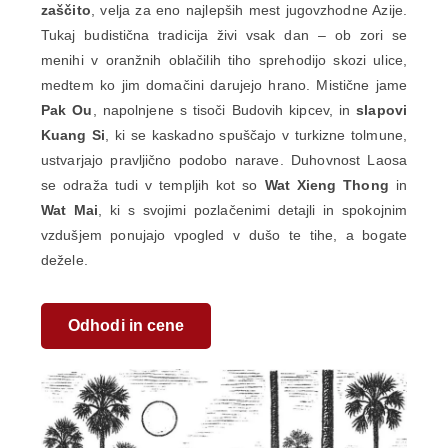
zaščito
, velja za eno najlepših mest jugovzhodne Azije.
Tukaj budistična tradicija živi vsak dan – ob zori se
menihi v oranžnih oblačilih tiho sprehodijo skozi ulice,
medtem ko jim domačini darujejo hrano. Mistične jame
Pak Ou
, napolnjene s tisoči Budovih kipcev, in
slapovi
Kuang Si
, ki se kaskadno spuščajo v turkizne tolmune,
ustvarjajo pravljično podobo narave. Duhovnost Laosa
se odraža tudi v templjih kot so
Wat Xieng Thong
in
Wat Mai
, ki s svojimi pozlačenimi detajli in spokojnim
vzdušjem ponujajo vpogled v dušo te tihe, a bogate
dežele.
Odhodi in cene