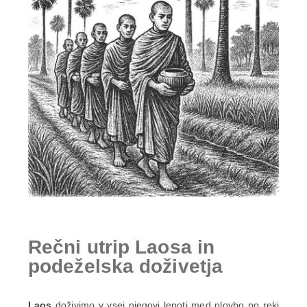
Rečni utrip Laosa in
podeželska doživetja
Laos
doživimo v vsej njegovi lepoti med plovbo po reki