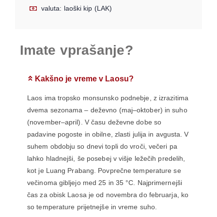
valuta: laoški kip (LAK)
Imate vprašanje?
Kakšno je vreme v Laosu?
Laos ima tropsko monsunsko podnebje, z izrazitima
dvema sezonama – deževno (maj–oktober) in suho
(november–april). V času deževne dobe so
padavine pogoste in obilne, zlasti julija in avgusta. V
suhem obdobju so dnevi topli do vroči, večeri pa
lahko hladnejši, še posebej v višje ležečih predelih,
kot je Luang Prabang. Povprečne temperature se
večinoma gibljejo med 25 in 35 °C. Najprimernejši
čas za obisk Laosa je od novembra do februarja, ko
so temperature prijetnejše in vreme suho.