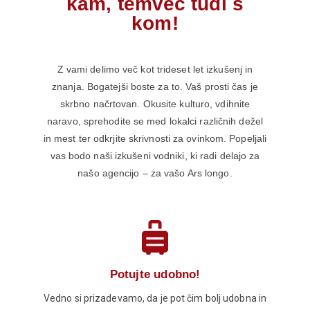
kam, temveč tudi s
kom!
Z vami delimo več kot trideset let izkušenj in
znanja. Bogatejši boste za to. Vaš prosti čas je
skrbno načrtovan. Okusite kulturo, vdihnite
naravo, sprehodite se med lokalci različnih dežel
in mest ter odkrjite skrivnosti za ovinkom. Popeljali
vas bodo naši izkušeni vodniki, ki radi delajo za
našo agencijo – za vašo Ars longo.
Potujte udobno!
Vedno si prizadevamo, da je pot čim bolj udobna in