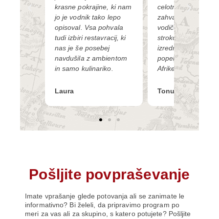
stvo.
krasne pokrajine, ki nam
celotne skupine se
an je
jo je vodnik tako lepo
zahvaljujem izjem
 agencija.
opisoval. Vsa pohvala
vodiču, ki nas je z 
tudi izbiri restavracij, ki
strokovnim znanjem
nas je še posebej
izrednim čutom do l
navdušila z ambientom
popeljal v drugačen
in samo kulinariko.
Afrike.
Laura
Tonuška
Pošljite povpraševanje
Imate vprašanje glede potovanja ali se zanimate le
informativno? Bi želeli, da pripravimo program po
meri za vas ali za skupino, s katero potujete? Pošljite