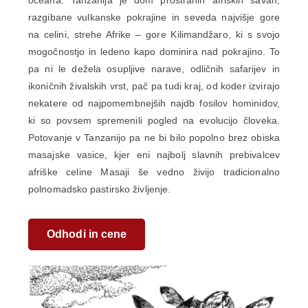
oceana. Tanzanija je dom prostranih afriških savan,
razgibane vulkanske pokrajine in seveda najvišje gore
na celini, strehe Afrike – gore Kilimandžaro, ki s svojo
mogočnostjo in ledeno kapo dominira nad pokrajino. To
pa ni le dežela osupljive narave, odličnih safarijev in
ikoničnih živalskih vrst, pač pa tudi kraj, od koder izvirajo
nekatere od najpomembnejših najdb fosilov hominidov,
ki so povsem spremenili pogled na evolucijo človeka.
Potovanje v Tanzanijo pa ne bi bilo popolno brez obiska
masajske vasice, kjer eni najbolj slavnih prebivalcev
afriške celine Masaji še vedno živijo tradicionalno
polnomadsko pastirsko življenje.​
Odhodi in cene