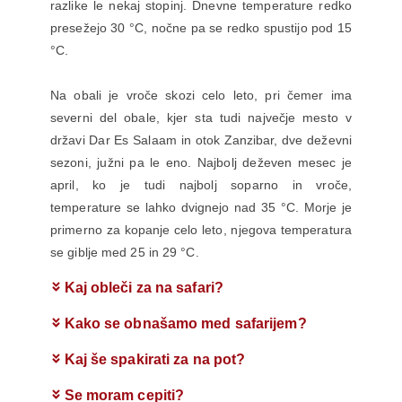
razlike le nekaj stopinj. Dnevne temperature redko
presežejo 30 °C, nočne pa se redko spustijo pod 15
°C.
Na obali je vroče skozi celo leto, pri čemer ima
severni del obale, kjer sta tudi največje mesto v
državi Dar Es Salaam in otok Zanzibar, dve deževni
sezoni, južni pa le eno. Najbolj deževen mesec je
april, ko je tudi najbolj soparno in vroče,
temperature se lahko dvignejo nad 35 °C. Morje je
primerno za kopanje celo leto, njegova temperatura
se giblje med 25 in 29 °C.
Kaj obleči za na safari?
Kako se obnašamo med safarijem?
Kaj še spakirati za na pot?
Se moram cepiti?