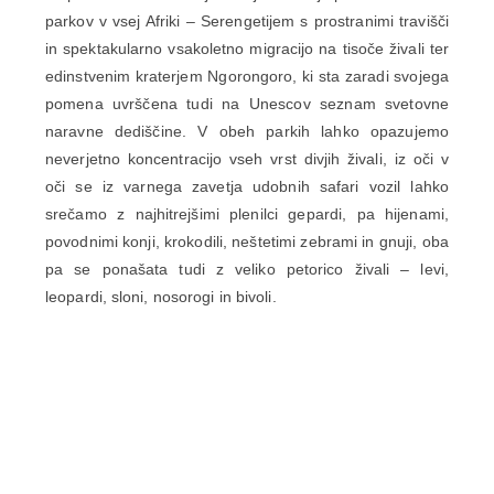
parkov v vsej Afriki – Serengetijem s prostranimi travišči
in spektakularno vsakoletno migracijo na tisoče živali ter
edinstvenim kraterjem Ngorongoro, ki sta zaradi svojega
pomena uvrščena tudi na Unescov seznam svetovne
naravne dediščine. V obeh parkih lahko opazujemo
neverjetno koncentracijo vseh vrst divjih živali, iz oči v
oči se iz varnega zavetja udobnih safari vozil lahko
srečamo z najhitrejšimi plenilci gepardi, pa hijenami,
povodnimi konji, krokodili, neštetimi zebrami in gnuji, oba
pa se ponašata tudi z veliko petorico živali – levi,
leopardi, sloni, nosorogi in bivoli.