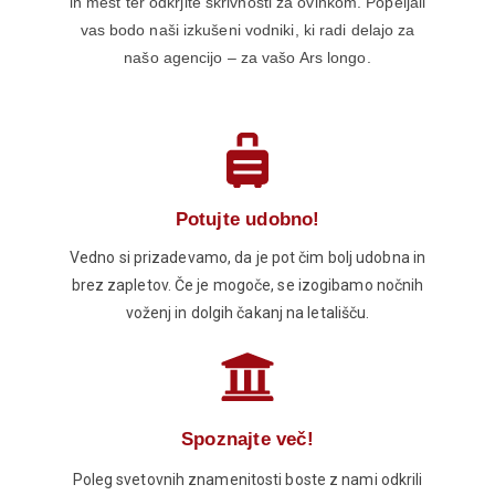
in mest ter odkrjite skrivnosti za ovinkom. Popeljali
vas bodo naši izkušeni vodniki, ki radi delajo za
našo agencijo – za vašo Ars longo.
Potujte udobno!
Vedno si prizadevamo, da je pot čim bolj udobna in
brez zapletov. Če je mogoče, se izogibamo nočnih
voženj in dolgih čakanj na letališču.
Spoznajte več!
Poleg svetovnih znamenitosti boste z nami odkrili