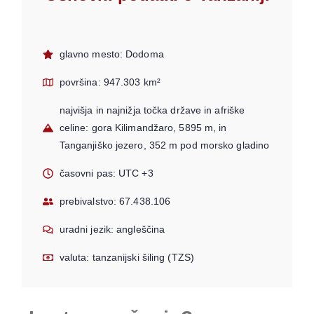
glavno mesto: Dodoma
površina: 947.303 km²
najvišja in najnižja točka države in afriške
celine: gora Kilimandžaro, 5895 m, in
Tanganjiško jezero, 352 m pod morsko gladino
časovni pas: UTC +3
prebivalstvo: 67.438.106
uradni jezik: angleščina
valuta: tanzanijski šiling (TZS)