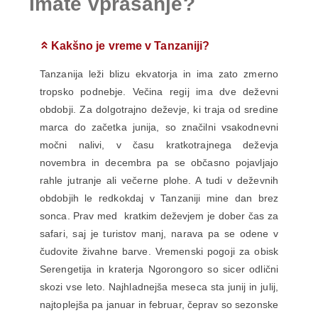
Imate vprašanje?
Kakšno je vreme v Tanzaniji?
Tanzanija leži blizu ekvatorja in ima zato zmerno
tropsko podnebje. Večina regij ima dve deževni
obdobji. Za dolgotrajno deževje, ki traja od sredine
marca do začetka junija, so značilni vsakodnevni
močni nalivi, v času kratkotrajnega deževja
novembra in decembra pa se občasno pojavljajo
rahle jutranje ali večerne plohe. A tudi v deževnih
obdobjih le redkokdaj v Tanzaniji mine dan brez
sonca. Prav med kratkim deževjem je dober čas za
safari, saj je turistov manj, narava pa se odene v
čudovite živahne barve. Vremenski pogoji za obisk
Serengetija in kraterja Ngorongoro so sicer odlični
skozi vse leto. Najhladnejša meseca sta junij in julij,
najtoplejša pa januar in februar, čeprav so sezonske