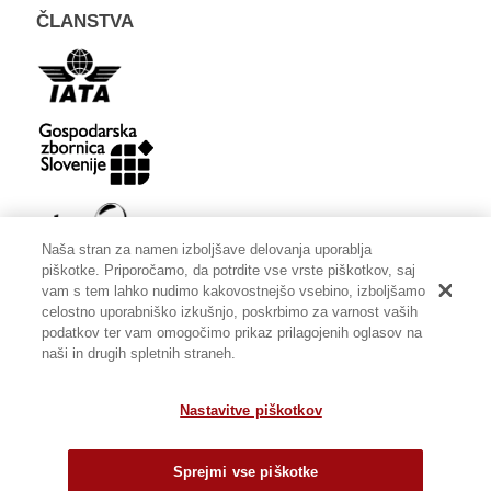
ČLANSTVA
Naša stran za namen izboljšave delovanja uporablja
piškotke. Priporočamo, da potrdite vse vrste piškotkov, saj
vam s tem lahko nudimo kakovostnejšo vsebino, izboljšamo
celostno uporabniško izkušnjo, poskrbimo za varnost vaših
podatkov ter vam omogočimo prikaz prilagojenih oglasov na
naši in drugih spletnih straneh.
Nastavitve piškotkov
© Ars longa |
Splošni pogoji
|
Varstvo osebnih podtakov
|
Piškotki
| Powered by
BookinIT system
Sprejmi vse piškotke