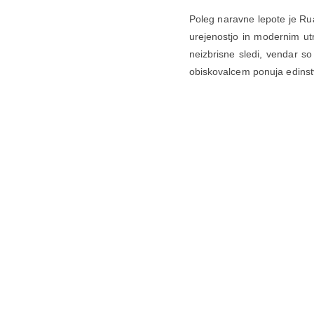
Poleg naravne lepote je Rua
urejenostjo in modernim utr
neizbrisne sledi, vendar so 
obiskovalcem ponuja edins