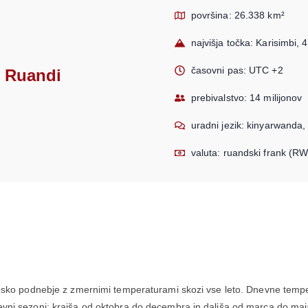
površina: 26.338 km²
najvišja točka: Karisimbi,
časovni pas: UTC +2
o Ruandi
prebivalstvo: 14 milijonov
uradni jezik: kinyarwanda,
valuta: ruandski frank (R
psko podnebje z zmernimi temperaturami skozi vse leto. Dnevne temper
ni sezoni: krajša od oktobra do decembra in daljša od marca do maja.