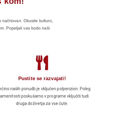
s kom!
no načrtovan. Okusite kulturo,
kom. Popeljali vas bodo naši
Pustite se razvajati!
ečino naših ponudb je vključen polpenzion. Poleg
amenitosti poskušamo v programe vključiti tudi
druga doživetja za vse čute.