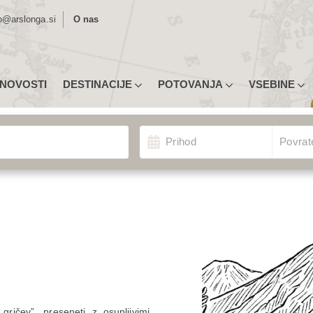
o@arslonga.si
O nas
NOVOSTI
DESTINACIJE
POTOVANJA
VSEBINE
MLJEVID DESTINACIJ
UGODNA POTOVANJA
NASVETI ZA PRIJAVO
nja
Izberite Odhod/Povrate
ROPA
TIPI POTOVANJ
POTOPISNA PREDAVANJA
Prihod
Povrat
ŽNA AMERIKA
RAZSTAVE
NOVICE
EDNJA AMERIKA IN KARIBI
POTOVANJA U3
MORDA NISTE VEDELI …
VERNA AMERIKA
INDIVIDUALNA POTOVANJA
IJA
ŠOLSKE EKSKURZIJE
RIKA
POTOVANJA ZA SKUPINE
STRALIJA IN OCEANIJA
KONGRESI
ričev”, preseneti z osupljivimi