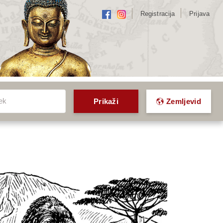
Registracija
Prijava
k
ek
Prikaži
Zemljevid