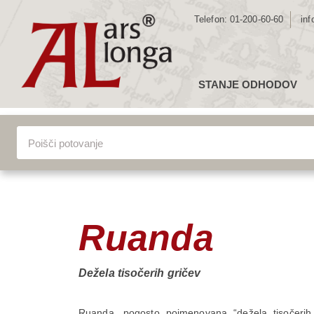
Telefon:
01-200-60-60
inf
STANJE ODHODOV
ZE
Lokacija
Vsa potova
EV
JU
SR
VSA POTOVANJA
SE
AZ
Ruanda
AF
AV
Dežela tisočerih gričev
Ruanda, pogosto poimenovana “dežela tisočerih g