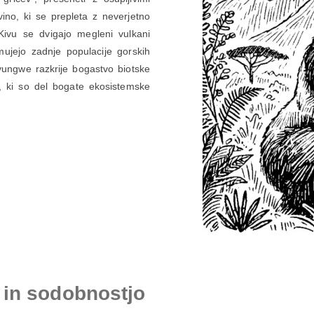
vino, ki se prepleta z neverjetno
ivu se dvigajo megleni vulkani
ujejo zadnje populacije gorskih
yungwe razkrije bogastvo biotske
c, ki so del bogate ekosistemske
o in sodobnostjo