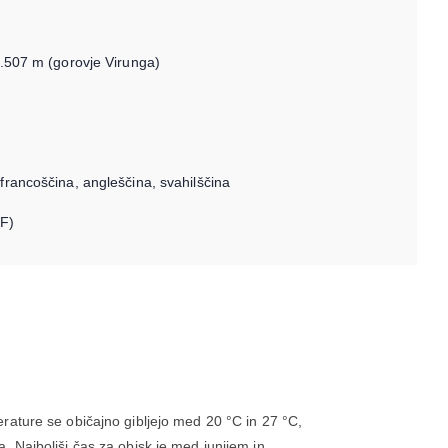
 4.507 m (gorovje Virunga)
 francoščina, angleščina, svahilščina
WF)
ature se običajno gibljejo med 20 °C in 27 °C,
 Najboljši čas za obisk je med junijem in