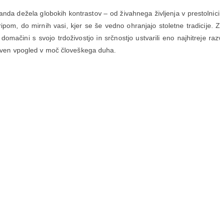
nda dežela globokih kontrastov – od živahnega življenja v prestolnici 
ipom, do mirnih vasi, kjer se še vedno ohranjajo stoletne tradicije.
domačini s svojo trdoživostjo in srčnostjo ustvarili eno najhitreje razvi
tven vpogled v moč človeškega duha.