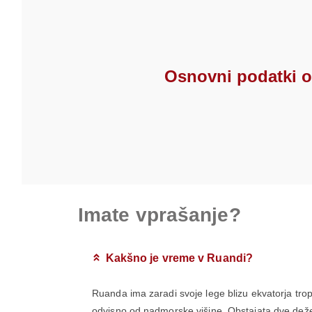
Osnovni podatki 
Imate vprašanje?
Kakšno je vreme v Ruandi?
Ruanda ima zaradi svoje lege blizu ekvatorja tro
odvisno od nadmorske višine. Obstajata dve dežev