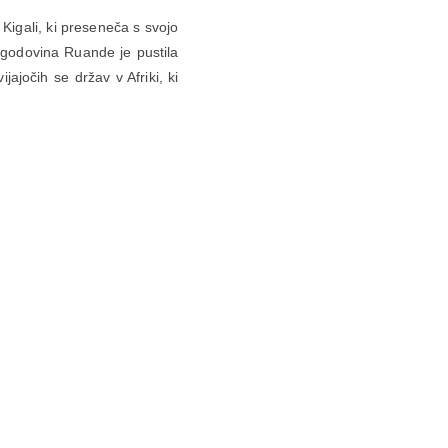
Kigali, ki preseneča s svojo
 Zgodovina Ruande je pustila
jajočih se držav v Afriki, ki