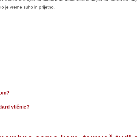
 je vreme suho in prijetno.
etom?
dard vtičnic?