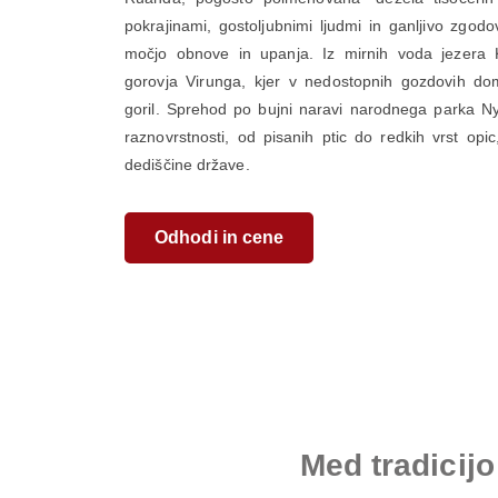
pokrajinami, gostoljubnimi ljudmi in ganljivo zgodo
močjo obnove in upanja. Iz mirnih voda jezera K
gorovja Virunga, kjer v nedostopnih gozdovih dom
goril. Sprehod po bujni naravi narodnega parka N
raznovrstnosti, od pisanih ptic do redkih vrst opi
dediščine države.
Odhodi in cene
Med tradicij