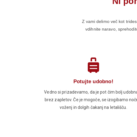
Ni po
Z vami delimo več kot tridese
vdihnite naravo, sprehodite
Potujte udobno!
Vedno si prizadevamo, da je pot čim bolj udobna
brez zapletov. Če je mogoče, se izogibamo noč
voženj in dolgih čakanj na letališču.