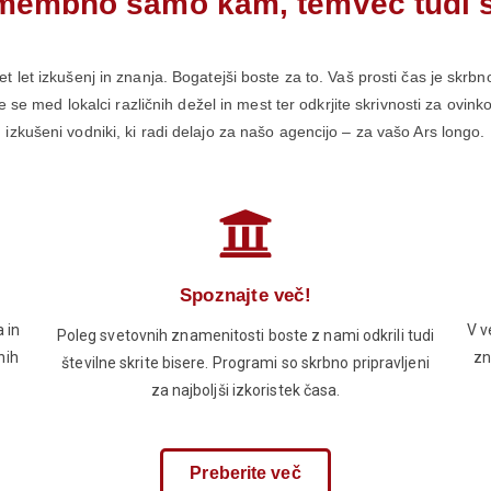
membno samo kam, temveč tudi 
t let izkušenj in znanja. Bogatejši boste za to. Vaš prosti čas je skrb
 se med lokalci različnih dežel in mest ter odkrjite skrivnosti za ovin
izkušeni vodniki, ki radi delajo za našo agencijo – za vašo Ars longo.
Spoznajte več!
 in
V v
Poleg svetovnih znamenitosti boste z nami odkrili tudi
nih
zn
številne skrite bisere. Programi so skrbno pripravljeni
za najboljši izkoristek časa.
Preberite več